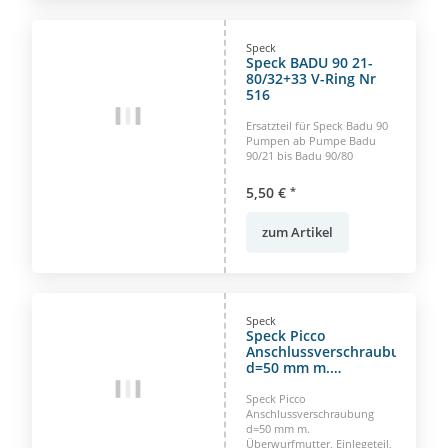
Speck
Speck BADU 90 21-
80/32+33 V-Ring Nr
516
Ersatzteil für Speck Badu 90
Pumpen ab Pumpe Badu
90/21 bis Badu 90/80
5,50 €
*
zum Artikel
Speck
Speck Picco
Anschlussverschraubung
d=50 mm m.
Überwurfmutter,
Einlegeteil, O-Ring
Speck Picco
Anschlussverschraubung
d=50 mm m.
Überwurfmutter, Einlegeteil,