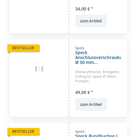
34,00 €
*
zum Artikel
BESTSELLER
Speck
Speck
Anschlussverschraubung
Ø 50 mm
Überwurfmutter +
Einlegeteil O-Ring
Überwurfmutter, Einlegeteil,
O-Ring für Speck Ø 50mm
Pumpen
49,00 €
*
zum Artikel
BESTSELLER
Speck
Speck Bundbuchse I