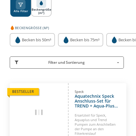
Beckengröße
Alle Filter
(m³)
BECKENGRÖSSE (M³)
Becken bis 50m³
Becken bis 75m³
Becken bi
Filter und Sortierung
BESTSELLER
Speck
Aquatechnix Speck
Anschluss-Set für
TREND + Aqua-Plus
Pumpe
Ersartzteil für Speck,
Aquaplus und Trend
Pumpen zum Anschließen
der Pumpe an den
Filterkreislauf