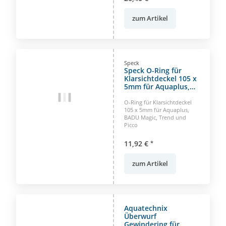
zum Artikel
Speck
Speck O-Ring für
Klarsichtdeckel 105 x
5mm für Aquaplus,
BADU Magic, Trend
und Picco
O-Ring für Klarsichtdeckel
105 x 5mm für Aquaplus,
BADU Magic, Trend und
Picco
11,92 €
*
zum Artikel
Aquatechnix
Überwurf
Gewindering für