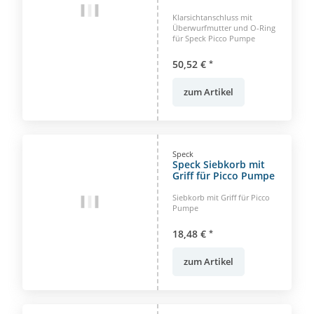
und O-Ring für Speck
Picco Pumpe
Klarsichtanschluss mit
Überwurfmutter und O-Ring
für Speck Picco Pumpe
50,52 €
*
zum Artikel
Speck
Speck Siebkorb mit
Griff für Picco Pumpe
Siebkorb mit Griff für Picco
Pumpe
18,48 €
*
zum Artikel