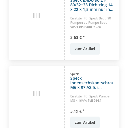
Speck BADU 90 21-
80/32+33 Dichtring 14
x 22 x 1,5 mm nur in
Verbindung mit
anderen Dichtungen
Ersatzteil für Speck Badu 90
Pumpen ab Pumpe Badu
90/21 bis Badu 90/80
3,63 €
*
zum Artikel
Speck
Speck
Innensechskantschraube
M6 x 97 A2 für
Druckgehäuse Badu
21-80 Pumpe
Ersatzteil für Speck Pumpe.
M8 x 16/VA Teil 914.1
3,19 €
*
zum Artikel