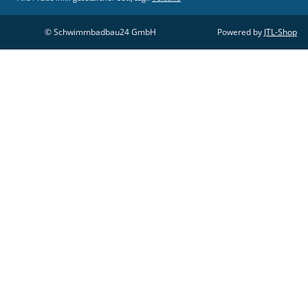
© Schwimmbadbau24 GmbH
Powered by
JTL-Shop