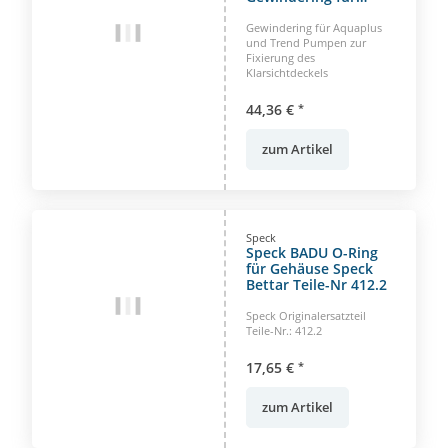
Aquaplus und Trend
Pumpen
Gewindering für Aquaplus
und Trend Pumpen zur
Fixierung des
Klarsichtdeckels
44,36 €
*
zum Artikel
Speck
Speck BADU O-Ring
für Gehäuse Speck
Bettar Teile-Nr 412.2
Speck Originalersatzteil
Teile-Nr.: 412.2
17,65 €
*
zum Artikel