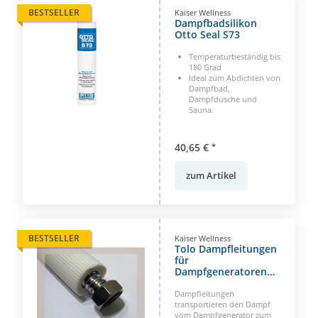
BESTSELLER
Kaiser Wellness
Dampfbadsilikon
Otto Seal S73
Temperaturbeständig bis
180 Grad
Ideal zum Abdichten von
Dampfbad,
Dampfdusche und
Sauna.
40,65 €
*
zum Artikel
BESTSELLER
Kaiser Wellness
Tolo Dampfleitungen
für
Dampfgeneratoren
3/4 Zoll
Dampfleitungen
transportieren den Dampf
vom Dampfgenerator zum