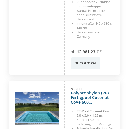
Rundbecken - Trinidad,
mit Innentreppe
wahlweise mit oder
ohne Kunststoff-
Beckenrand.
Innenmaße: 440 x 380 x
140 cm.
Becken made in
Germany
ab
12.981,23 €
*
zum Artikel
Bluepool
Polyprophylen (PP)
Fertigpool Coconut
Cove 500
Komplettset (5,0 x 3,0
x 1,366 m) - mit
PP-Pool Coconut Cove
Technikset und
5,0 x 3,0 x 1,35 m
:
Komplettset mit
Montage
Lieferung und Montage
Schnelle Installation
: Der