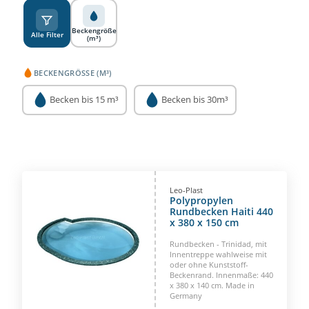
A
Z
Beckengröße
Alle Filter
(m³)
BECKENGRÖSSE (M³)
Becken bis 15 m³
Becken bis 30m³
Leo-Plast
Polypropylen
Rundbecken Haiti 440
x 380 x 150 cm
Rundbecken - Trinidad, mit
Innentreppe wahlweise mit
oder ohne Kunststoff-
Beckenrand. Innenmaße: 440
x 380 x 140 cm. Made in
Germany