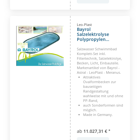
Leo-Plast
Bayrol
Salzelektrolyse
Polypropylen
Ovalformbecken
Mauritius
Salzwasser Schwimmbad
Komplett-Set inkl.
Filtertechnik, Salzelektrolye,
Becken, Licht, Einbauteile.
Markenartikel von Bayrol -
Astral - LeoPlast - Meranus.
Attraktives
Ovalformbecken zur
bauseitigen
Randgestaltung
wahlweise mit und ohne
PP-Rand,
auch Sonderformen sind
möglich.
Made in Germany.
ab
11.027,31 €
*