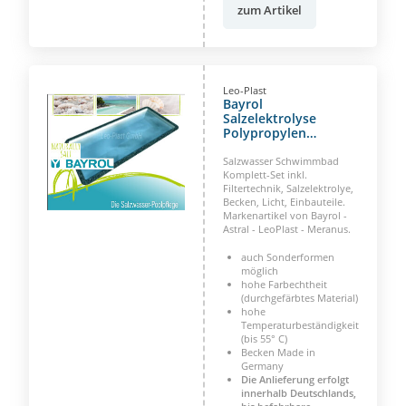
zum Artikel
Leo-Plast
Bayrol
Salzelektrolyse
Polypropylen
Rechteckbecken
Barbados
Salzwasser Schwimmbad
Treppenanlage links
Komplett-Set inkl.
Filtertechnik, Salzelektrolye,
bitte bestätigen mit
Becken, Licht, Einbauteile.
Skizze
Markenartikel von Bayrol -
Astral - LeoPlast - Meranus.
auch Sonderformen
möglich
hohe Farbechtheit
(durchgefärbtes Material)
hohe
Temperaturbeständigkeit
(bis 55° C)
Becken Made in
Germany
Die Anlieferung erfolgt
innerhalb Deutschlands,