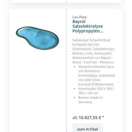
Leo-Plast
Bayrol
Salzelektrolyse
Polypropylen
Nierenformbecken
Java 650 x 350 / 300 x
Salzwasser Schwimmbad
150 cm
Komplett-Set inkl.
Filtertechnik, Salzelektrolye,
Becken, Licht, Einbauteile.
Markenartikel von Bayrol -
Astral - LeoPlast - Meranus.
Nierenformbecken Java
mit Römischer
Innentreppe, wahlweise
mit oder ohne
Kunststoff-Beckenrand.
Innenmaße: 650 x 350 /
300 x 150 cm.
Becken made in
Germany
ab
16.827,55 €
*
zum Artikel