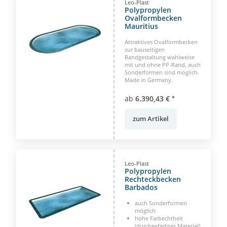
Leo-Plast
Polypropylen
Ovalformbecken
Mauritius
Attraktives Ovalformbecken
zur bauseitigen
Randgestaltung wahlweise
mit und ohne PP-Rand, auch
Sonderformen sind möglich.
Made in Germany.
ab
6.390,43 €
*
zum Artikel
Leo-Plast
Polypropylen
Rechteckbecken
Barbados
auch Sonderformen
möglich
hohe Farbechtheit
(durchgefärbtes Material)