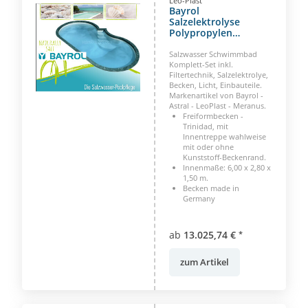
Leo-Plast
Bayrol
Salzelektrolyse
Polypropylen
Freiformbecken
Trinidad 600 x 280 x
Salzwasser Schwimmbad
150 cm
Komplett-Set inkl.
Filtertechnik, Salzelektrolye,
Becken, Licht, Einbauteile.
Markenartikel von Bayrol -
Astral - LeoPlast - Meranus.
Freiformbecken -
Trinidad, mit
Innentreppe wahlweise
mit oder ohne
Kunststoff-Beckenrand.
Innenmaße: 6,00 x 2,80 x
1,50 m.
Becken made in
Germany
ab
13.025,74 €
*
zum Artikel