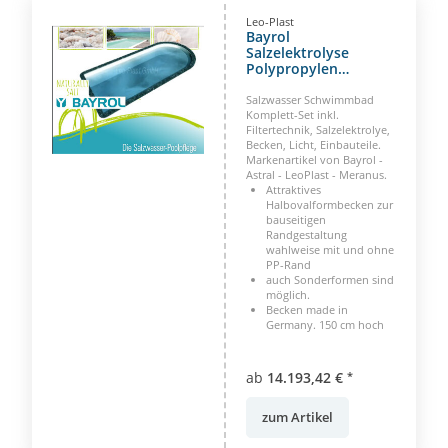
Leo-Plast
Bayrol
Salzelektrolyse
Polypropylen
Halbovalformbecken
Madagaskar
Salzwasser Schwimmbad
Komplett-Set inkl.
Filtertechnik, Salzelektrolye,
Becken, Licht, Einbauteile.
Markenartikel von Bayrol -
Astral - LeoPlast - Meranus.
Attraktives
Halbovalformbecken zur
bauseitigen
Randgestaltung
wahlweise mit und ohne
PP-Rand
auch Sonderformen sind
möglich.
Becken made in
Germany. 150 cm hoch
ab
14.193,42 €
*
zum Artikel