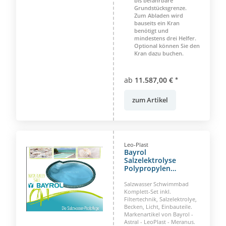
bis befahrbare
Grundstücksgrenze.
Zum Abladen wird
bauseits ein Kran
benötigt und
mindestens drei Helfer.
Optional können Sie den
Kran dazu buchen.
ab
11.587,00 €
*
zum Artikel
Leo-Plast
Bayrol
Salzelektrolyse
Polypropylen
Rundbecken Haiti 440
x 380 x 150 cm
Salzwasser Schwimmbad
Komplett-Set inkl.
Filtertechnik, Salzelektrolye,
Becken, Licht, Einbauteile.
Markenartikel von Bayrol -
Astral - LeoPlast - Meranus.