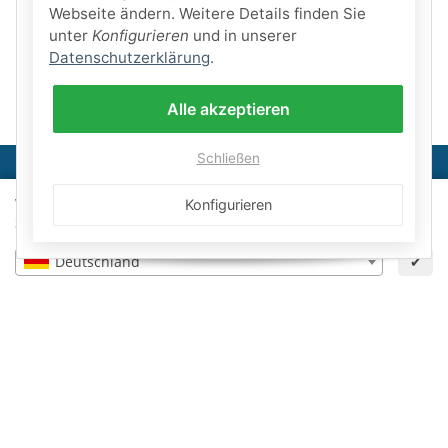
Webseite ändern. Weitere Details finden Sie
unter
Konfigurieren
und in unserer
Datenschutzerklärung
.
Alle akzeptieren
Schließen
Wähle dein Lieferland, um Preise und Artikel für deinen
Konfigurieren
Informationen
Standort zu sehen.
Deutschland
✔
Gesetzliche Informationen
Schwimmbadbau24-Basics
×
Zurücksetzen
* Alle Preise inkl. gesetzlicher USt., zzgl.
Versand