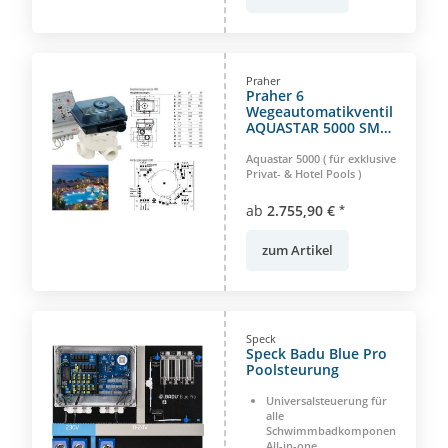
Praher
Praher 6
Wegeautomatikventil
AQUASTAR 5000 SM
BSP Steuergerät
Aquastar 5000 ( für exklusive
Privat- & Hotel Pools )
ab
2.755,90 €
*
zum Artikel
Speck
Speck Badu Blue Pro
Poolsteurung
Universalsteuerung für
alle
Schwimmbadkomponenten,
All-in-one