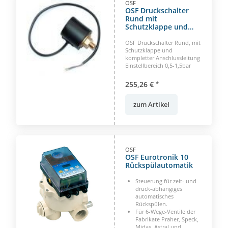
OSF
OSF Druckschalter
Rund mit
Schutzklappe und
Anschlussleitung
Einstellbereich 0,5-
OSF Druckschalter Rund, mit
1,5bar
Schutzklappe und
kompletter Anschlussleitung
Einstellbereich 0,5-1,5bar
255,26 €
*
zum Artikel
OSF
OSF Eurotronik 10
Rückspülautomatik
Steuerung für zeit- und
druck-abhängiges
automatisches
Rückspülen.
Für 6-Wege-Ventile der
Fabrikate Praher, Speck,
Midas, Astral und