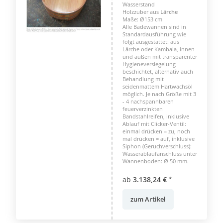
Wasserstand
Holzzuber aus
Lärche
Maße: Ø153 cm
Alle Badewannen sind in
Standardausführung wie
folgt ausgestattet: aus
Lärche oder Kambala, innen
und außen mit transparenter
Hygieneversiegelung
beschichtet, alternativ auch
Behandlung mit
seidenmattem Hartwachsöl
möglich. Je nach Größe mit 3
- 4 nachspannbaren
feuerverzinkten
Bandstahlreifen, inklusive
Ablauf mit Clicker-Ventil:
einmal drücken = zu, noch
mal drücken = auf, inklusive
Siphon (Geruchverschluss):
Wasserablaufanschluss unter
Wannenboden: Ø 50 mm.
ab
3.138,24 €
*
zum Artikel