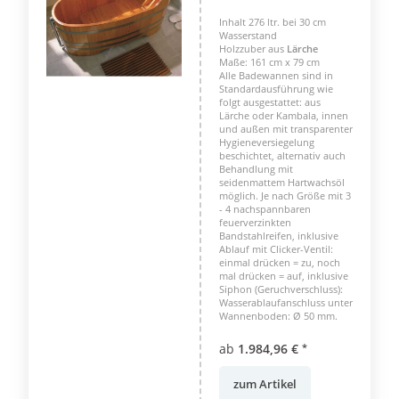
Inhalt 276 ltr. bei 30 cm
Wasserstand
Holzzuber aus
Lärche
Maße: 161 cm x 79 cm
Alle Badewannen sind in
Standardausführung wie
folgt ausgestattet: aus
Lärche oder Kambala, innen
und außen mit transparenter
Hygieneversiegelung
beschichtet, alternativ auch
Behandlung mit
seidenmattem Hartwachsöl
möglich. Je nach Größe mit 3
- 4 nachspannbaren
feuerverzinkten
Bandstahlreifen, inklusive
Ablauf mit Clicker-Ventil:
einmal drücken = zu, noch
mal drücken = auf, inklusive
Siphon (Geruchverschluss):
Wasserablaufanschluss unter
Wannenboden: Ø 50 mm.
ab
1.984,96 €
*
zum Artikel