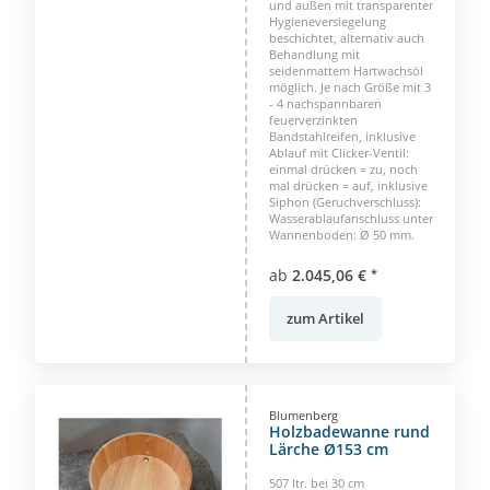
und außen mit transparenter
Hygieneversiegelung
beschichtet, alternativ auch
Behandlung mit
seidenmattem Hartwachsöl
möglich. Je nach Größe mit 3
- 4 nachspannbaren
feuerverzinkten
Bandstahlreifen, inklusive
Ablauf mit Clicker-Ventil:
einmal drücken = zu, noch
mal drücken = auf, inklusive
Siphon (Geruchverschluss):
Wasserablaufanschluss unter
Wannenboden: Ø 50 mm.
ab
2.045,06 €
*
zum Artikel
Blumenberg
Holzbadewanne rund
Lärche Ø153 cm
507 ltr. bei 30 cm