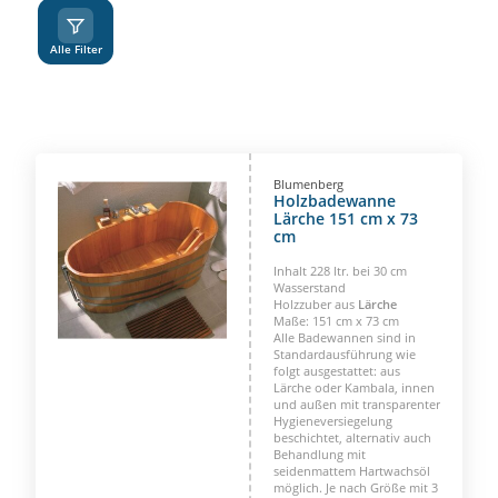
A
Z
Alle Filter
Blumenberg
Holzbadewanne
Lärche 151 cm x 73
cm
Inhalt 228 ltr. bei 30 cm
Wasserstand
Holzzuber aus
Lärche
Maße: 151 cm x 73 cm
Alle Badewannen sind in
Standardausführung wie
folgt ausgestattet: aus
Lärche oder Kambala, innen
und außen mit transparenter
Hygieneversiegelung
beschichtet, alternativ auch
Behandlung mit
seidenmattem Hartwachsöl
möglich. Je nach Größe mit 3