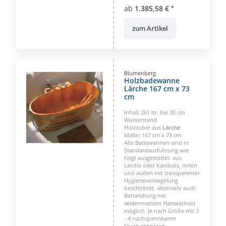
ab
1.385,58 €
*
zum Artikel
Blumenberg
Holzbadewanne
Lärche 167 cm x 73
cm
Inhalt 261 ltr. bei 30 cm
Wasserstand
Holzzuber aus
Lärche
Maße: 167 cm x 73 cm
Alle Badewannen sind in
Standardausführung wie
folgt ausgestattet: aus
Lärche oder Kambala, innen
und außen mit transparenter
Hygieneversiegelung
beschichtet, alternativ auch
Behandlung mit
seidenmattem Hartwachsöl
möglich. Je nach Größe mit 3
- 4 nachspannbaren
feuerverzinkten