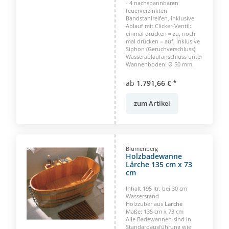
- 4 nachspannbaren
feuerverzinkten
Bandstahlreifen, inklusive
Ablauf mit Clicker-Ventil:
einmal drücken = zu, noch
mal drücken = auf, inklusive
Siphon (Geruchverschluss):
Wasserablaufanschluss unter
Wannenboden: Ø 50 mm.
ab
1.791,66 €
*
zum Artikel
Blumenberg
Holzbadewanne
Lärche 135 cm x 73
cm
Inhalt 195 ltr. bei 30 cm
Wasserstand
Holzzuber aus
Lärche
Maße: 135 cm x 73 cm
Alle Badewannen sind in
Standardausführung wie