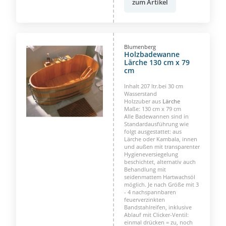
zum Artikel
Blumenberg
Holzbadewanne
Lärche 130 cm x 79
cm
Inhalt 207 ltr.bei 30 cm
Wasserstand
Holzzuber aus
Lärche
Maße: 130 cm x 79 cm
Alle Badewannen sind in
Standardausführung wie
folgt ausgestattet: aus
Lärche oder Kambala, innen
und außen mit transparenter
Hygieneversiegelung
beschichtet, alternativ auch
Behandlung mit
seidenmattem Hartwachsöl
möglich. Je nach Größe mit 3
- 4 nachspannbaren
feuerverzinkten
Bandstahlreifen, inklusive
Ablauf mit Clicker-Ventil:
einmal drücken = zu, noch