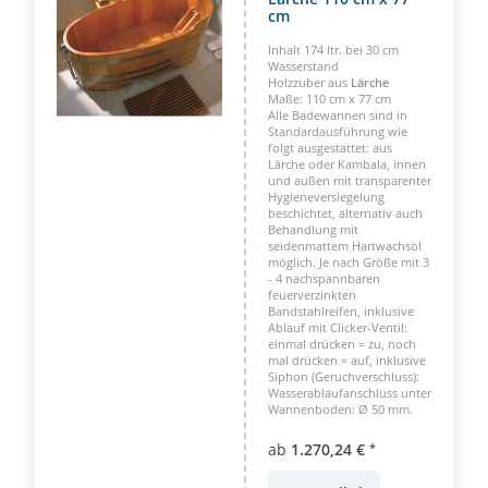
cm
Inhalt 174 ltr. bei 30 cm
Wasserstand
Holzzuber aus
Lärche
Maße: 110 cm x 77 cm
Alle Badewannen sind in
Standardausführung wie
folgt ausgestattet: aus
Lärche oder Kambala, innen
und außen mit transparenter
Hygieneversiegelung
beschichtet, alternativ auch
Behandlung mit
seidenmattem Hartwachsöl
möglich. Je nach Größe mit 3
- 4 nachspannbaren
feuerverzinkten
Bandstahlreifen, inklusive
Ablauf mit Clicker-Ventil:
einmal drücken = zu, noch
mal drücken = auf, inklusive
Siphon (Geruchverschluss):
Wasserablaufanschluss unter
Wannenboden: Ø 50 mm.
ab
1.270,24 €
*