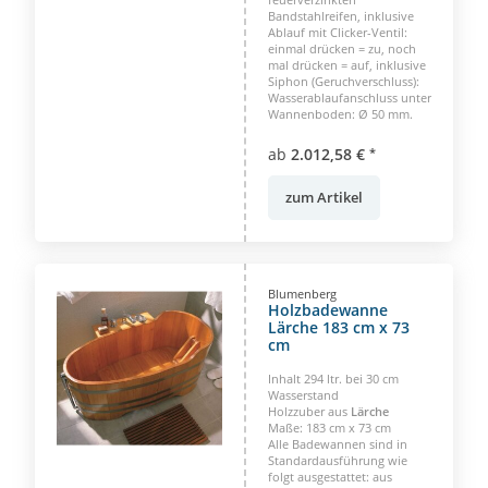
Bandstahlreifen, inklusive
Ablauf mit Clicker-Ventil:
einmal drücken = zu, noch
mal drücken = auf, inklusive
Siphon (Geruchverschluss):
Wasserablaufanschluss unter
Wannenboden: Ø 50 mm.
ab
2.012,58 €
*
zum Artikel
Blumenberg
Holzbadewanne
Lärche 183 cm x 73
cm
Inhalt 294 ltr. bei 30 cm
Wasserstand
Holzzuber aus
Lärche
Maße: 183 cm x 73 cm
Alle Badewannen sind in
Standardausführung wie
folgt ausgestattet: aus