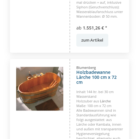
mal drücken = auf, inklusive
Siphon (Geruchverschluss):
Wasserablaufanschluss unter
Wannenboden: Ø 50 mm.
ab
1.551,26 €
*
zum Artikel
Blumenberg
Holzbadewanne
Lärche 100 cm x 72
cm
Inhalt 144 ltr. bei 30 cm
Wasserstand
Holzzuber aus
Lärche
Maße: 100 cm x 72 cm
Alle Badewannen sind in
Standardausführung wie
folgt ausgestattet: aus
Lärche oder Kambala, innen
und außen mit transparenter
Hygieneversiegelung
beschichtet, alternativ auch