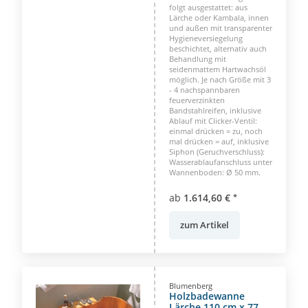
folgt ausgestattet: aus
Lärche oder Kambala, innen
und außen mit transparenter
Hygieneversiegelung
beschichtet, alternativ auch
Behandlung mit
seidenmattem Hartwachsöl
möglich. Je nach Größe mit 3
- 4 nachspannbaren
feuerverzinkten
Bandstahlreifen, inklusive
Ablauf mit Clicker-Ventil:
einmal drücken = zu, noch
mal drücken = auf, inklusive
Siphon (Geruchverschluss):
Wasserablaufanschluss unter
Wannenboden: Ø 50 mm.
ab
1.614,60 €
*
zum Artikel
Blumenberg
Holzbadewanne
Lärche 110 cm x 77