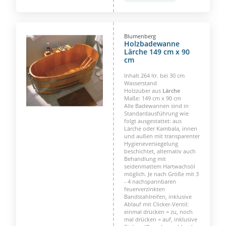
Blumenberg
Holzbadewanne
Lärche 149 cm x 90
cm
Inhalt 264 ltr. bei 30 cm
Wasserstand
Holzzuber aus
Lärche
Maße: 149 cm x 90 cm
Alle Badewannen sind in
Standardausführung wie
folgt ausgestattet: aus
Lärche oder Kambala, innen
und außen mit transparenter
Hygieneversiegelung
beschichtet, alternativ auch
Behandlung mit
seidenmattem Hartwachsöl
möglich. Je nach Größe mit 3
- 4 nachspannbaren
feuerverzinkten
Bandstahlreifen, inklusive
Ablauf mit Clicker-Ventil:
einmal drücken = zu, noch
mal drücken = auf, inklusive