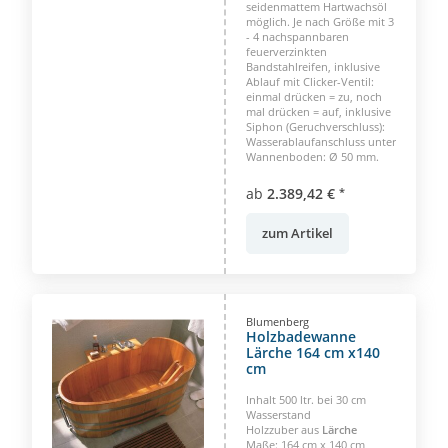
seidenmattem Hartwachsöl
möglich. Je nach Größe mit 3
- 4 nachspannbaren
feuerverzinkten
Bandstahlreifen, inklusive
Ablauf mit Clicker-Ventil:
einmal drücken = zu, noch
mal drücken = auf, inklusive
Siphon (Geruchverschluss):
Wasserablaufanschluss unter
Wannenboden: Ø 50 mm.
ab
2.389,42 €
*
zum Artikel
Blumenberg
Holzbadewanne
Lärche 164 cm x140
cm
Inhalt 500 ltr. bei 30 cm
Wasserstand
Holzzuber aus
Lärche
Maße: 164 cm x 140 cm