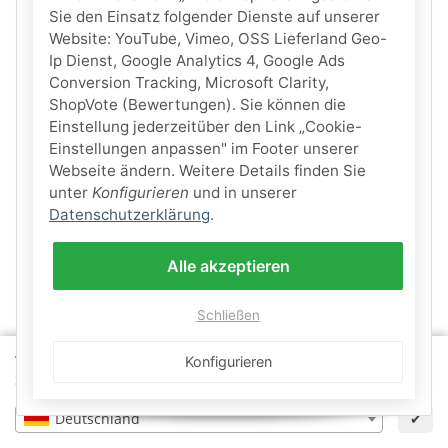
Sie den Einsatz folgender Dienste auf unserer
Website: YouTube, Vimeo, OSS Lieferland Geo-
Ip Dienst, Google Analytics 4, Google Ads
Conversion Tracking, Microsoft Clarity,
ShopVote (Bewertungen). Sie können die
Persönliche Beratung
Einstellung jederzeitüber den Link „Cookie-
Robin & Marvin Burfeind
Einstellungen anpassen" im Footer unserer
Webseite ändern. Weitere Details finden Sie
+49 (0) 7122 82 69 69 0
unter
Konfigurieren
und in unserer
info@schwimmbadbau24.de
Datenschutzerklärung
.
Familienbetrieb seit über 30 Jahren
Alle akzeptieren
Eigenes Lager in St. Johann
Beratung von echten Pool-Technikern
Schließen
Wähle dein Lieferland, um Preise und Artikel für deinen
Konfigurieren
Kontaktformular
Standort zu sehen.
Deutschland
✔