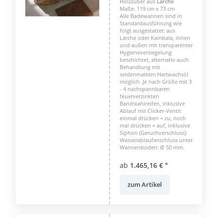
Holzzuber aus
Lärche
Maße: 119 cm x 73 cm
Alle Badewannen sind in
Standardausführung wie
folgt ausgestattet: aus
Lärche oder Kambala, innen
und außen mit transparenter
Hygieneversiegelung
beschichtet, alternativ auch
Behandlung mit
seidenmattem Hartwachsöl
möglich. Je nach Größe mit 3
- 4 nachspannbaren
feuerverzinkten
Bandstahlreifen, inklusive
Ablauf mit Clicker-Ventil:
einmal drücken = zu, noch
mal drücken = auf, inklusive
Siphon (Geruchverschluss):
Wasserablaufanschluss unter
Wannenboden: Ø 50 mm.
ab
1.465,16 €
*
zum Artikel