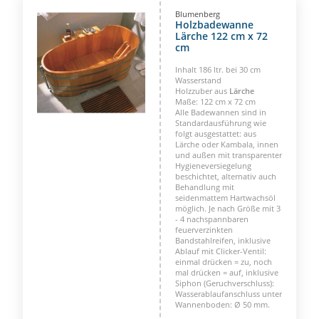
Blumenberg
Holzbadewanne
Lärche 122 cm x 72
cm
Inhalt 186 ltr. bei 30 cm
Wasserstand
Holzzuber aus
Lärche
Maße: 122 cm x 72 cm
Alle Badewannen sind in
Standardausführung wie
folgt ausgestattet: aus
Lärche oder Kambala, innen
und außen mit transparenter
Hygieneversiegelung
beschichtet, alternativ auch
Behandlung mit
seidenmattem Hartwachsöl
möglich. Je nach Größe mit 3
- 4 nachspannbaren
feuerverzinkten
Bandstahlreifen, inklusive
Ablauf mit Clicker-Ventil:
einmal drücken = zu, noch
mal drücken = auf, inklusive
Siphon (Geruchverschluss):
Wasserablaufanschluss unter
Wannenboden: Ø 50 mm.