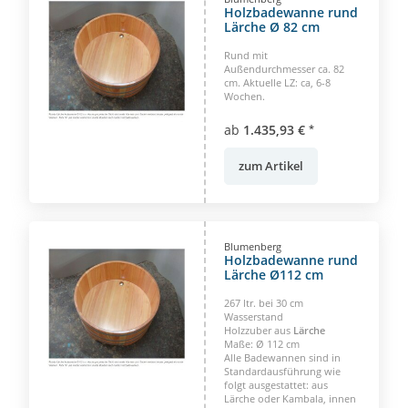
Holzbadewanne rund
Lärche Ø 82 cm
Rund mit
Außendurchmesser ca. 82
cm. Aktuelle LZ: ca, 6-8
Wochen.
ab
1.435,93 €
*
zum Artikel
Blumenberg
Holzbadewanne rund
Lärche Ø112 cm
267 ltr. bei 30 cm
Wasserstand
Holzzuber aus
Lärche
Maße: Ø 112 cm
Alle Badewannen sind in
Standardausführung wie
folgt ausgestattet: aus
Lärche oder Kambala, innen