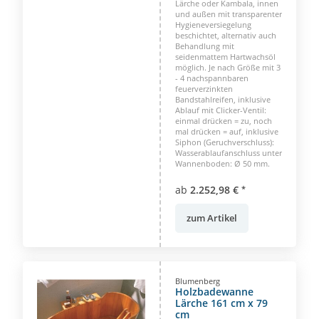
Lärche oder Kambala, innen
und außen mit transparenter
Hygieneversiegelung
beschichtet, alternativ auch
Behandlung mit
seidenmattem Hartwachsöl
möglich. Je nach Größe mit 3
- 4 nachspannbaren
feuerverzinkten
Bandstahlreifen, inklusive
Ablauf mit Clicker-Ventil:
einmal drücken = zu, noch
mal drücken = auf, inklusive
Siphon (Geruchverschluss):
Wasserablaufanschluss unter
Wannenboden: Ø 50 mm.
ab
2.252,98 €
*
zum Artikel
Blumenberg
Holzbadewanne
Lärche 161 cm x 79
cm