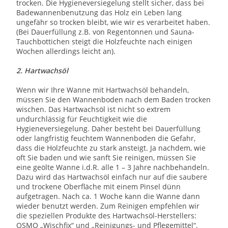
trocken. Die Hygieneversiegelung stellt sicher, dass bei
Badewannenbenutzung das Holz ein Leben lang
ungefähr so trocken bleibt, wie wir es verarbeitet haben.
(Bei Dauerfüllung z.B. von Regentonnen und Sauna-
Tauchbottichen steigt die Holzfeuchte nach einigen
Wochen allerdings leicht an).
2. Hartwachsöl
Wenn wir Ihre Wanne mit Hartwachsöl behandeln,
müssen Sie den Wannenboden nach dem Baden trocken
wischen. Das Hartwachsöl ist nicht so extrem
undurchlässig für Feuchtigkeit wie die
Hygieneversiegelung. Daher besteht bei Dauerfüllung
oder langfristig feuchtem Wannenboden die Gefahr,
dass die Holzfeuchte zu stark ansteigt. Ja nachdem, wie
oft Sie baden und wie sanft Sie reinigen, müssen Sie
eine geölte Wanne i.d.R. alle 1 – 3 Jahre nachbehandeln.
Dazu wird das Hartwachsöl einfach nur auf die saubere
und trockene Oberfläche mit einem Pinsel dünn
aufgetragen. Nach ca. 1 Woche kann die Wanne dann
wieder benutzt werden. Zum Reinigen empfehlen wir
die speziellen Produkte des Hartwachsöl-Herstellers:
OSMO „Wischfix“ und „Reinigungs- und Pflegemittel“.