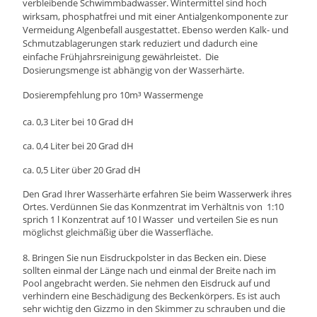
verbleibende Schwimmbadwasser. Wintermit
tel sind hoch
wirksam, phosphatfrei und mit einer Antialgenkomponente zur
Vermeidung Algenbefall ausgestattet. Ebenso werden Kalk- und
Schmutzablagerungen stark reduziert und dadurch eine
einfache Frühjahrsreinigung gewährleistet. Die
Dosierungsmenge ist abhängig von der Wasserhärte.
Dosierempfehlung pro 10m³ Wassermenge
ca. 0,3 Liter bei 10 Grad dH
ca. 0,4 Liter bei 20 Grad dH
ca. 0,5 Liter über 20 Grad dH
Den Grad Ihrer Wasserhärte erfahren Sie beim Wasserwerk ihres
Ortes.
Verdünnen Sie das Konmzentrat im Verhältnis von 1:10
sprich 1 l Konzentrat auf 10 l Wasser und verteilen Sie es nun
möglichst gleichmäßig über die Wasserfläche.
8. Bringen Sie nun Eisdruckpolster in das Becken ein. Diese
sollten einmal der Länge nach und einmal der Breite nach im
Pool angebracht werden. Sie nehmen den Eisdruck auf und
verhindern eine Beschädigung des Beckenkörpers. Es ist auch
sehr wichtig den Gizzmo in den Skimmer zu schrauben und die