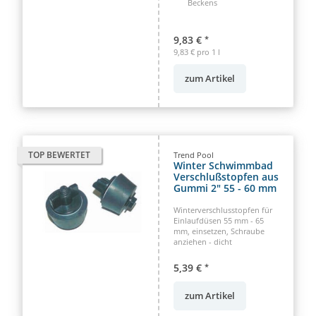
Beckens
9,83 €
*
9,83 € pro 1 l
zum Artikel
TOP BEWERTET
Trend Pool
Winter Schwimmbad
Verschlußstopfen aus
Gummi 2" 55 - 60 mm
Winterverschlusstopfen für
Einlaufdüsen 55 mm - 65
mm, einsetzen, Schraube
anziehen - dicht
5,39 €
*
zum Artikel