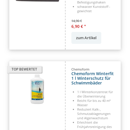
Befestigungshaken
schwarzer Kunststoff -
gewichtet
14,90 €
6,90 €
*
zum Artikel
TOP BEWERTET
Chemoform
Chemoform Winterfit
1 l Winterschutz für
Schwimmbäder
1 l Winterkonzentrat für
die Überwinterung
Reicht für bis zu 40 m³
Wasser
Reduziert Kalk-,
Schmutzablagerungen
und Algenwachstum
Erleichtert die
Frühjahrsreinigung des