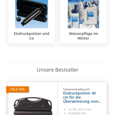
Eisdruckpolster und
Wasserpflege im
Co
Winter
Unsere Bestseller
SALE 54%
Schwimmbadbau24
Eisdruckpolster 40
cm für die
Überwinterung vom
Schwimmbad
ca. 40 x 20 x 5 cm
komplett mit