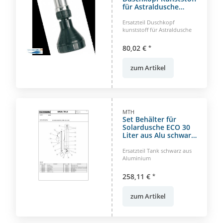
für Astraldusche
Standard
Ersatzteil Duschkopf
kunststoff für Astraldusche
80,02 €
*
zum Artikel
MTH
Set Behälter für
Solardusche ECO 30
Liter aus Alu schwarz
lackiert
Ersatzteil Tank schwarz aus
Aluminium
258,11 €
*
zum Artikel