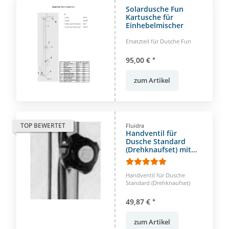
Solardusche Fun
Kartusche für
Einhebelmischer
Ersatzteil für Dusche Fun
95,00 €
*
zum Artikel
TOP BEWERTET
Fluidra
Handventil für
Dusche Standard
(Drehknaufset) mit
Absperrventil M4
Handventil für Dusche
Standard (Drehknaufset)
49,87 €
*
zum Artikel