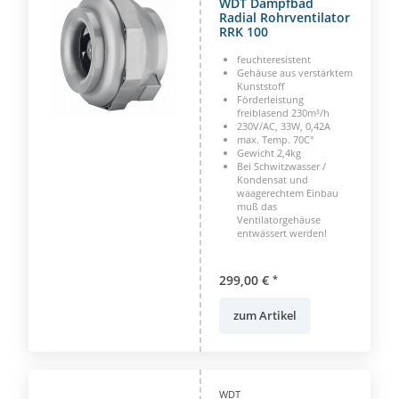
WDT Dampfbad
Radial Rohrventilator
RRK 100
feuchteresistent
Gehäuse aus verstärktem
Kunststoff
Förderleistung
freiblasend 230m³/h
230V/AC, 33W, 0,42A
max. Temp. 70C°
Gewicht 2,4kg
Bei Schwitzwasser /
Kondensat und
waagerechtem Einbau
muß das
Ventilatorgehäuse
entwässert werden!
299,00 €
*
zum Artikel
WDT