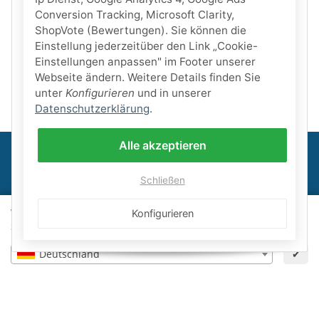
Conversion Tracking, Microsoft Clarity,
ShopVote (Bewertungen). Sie können die
Einstellung jederzeitüber den Link „Cookie-
Einstellungen anpassen" im Footer unserer
Webseite ändern. Weitere Details finden Sie
unter
Konfigurieren
und in unserer
Datenschutzerklärung
.
Alle akzeptieren
Schließen
Informationen
Wähle dein Lieferland, um Preise und Artikel für deinen
Konfigurieren
Gesetzliche Informationen
Standort zu sehen.
Deutschland
✔
Schwimmbadbau24-Basics
×
Zurücksetzen