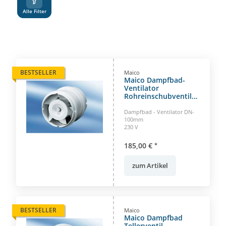
Alle Filter
BESTSELLER
Maico
Maico Dampfbad-
Ventilator
Rohreinschubventilator
ECA 11 E passend in
Rohre DN 100, für
Dampfbad - Ventilator DN-
jede Einbaulage
100mm
230 V
geeignet.
185,00 €
*
zum Artikel
BESTSELLER
Maico
Maico Dampfbad
Tellerventil