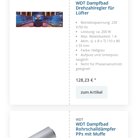
WDT Dampfbad
Drehzahlregler für
Lüfter
Betriebsspannung: 230
V/50 Hz
Leistung: ca. 200 W
Max. Belastbarkeit: 1 A
Abm.: (L x B x T) 110 x 80
x 55 mm
Farbe: Hellgrau
Aufputz und Unterputz-
tauglich
Nicht für Phasenanschnitt
geeignet!
128,23 €
*
zum Artikel
WDT
WDT Dampfbad
Rohrschalldämpfer
PPs mit Muffe