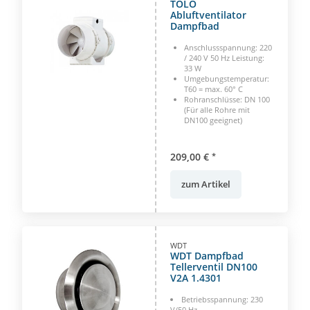
TOLO
Abluftventilator
Dampfbad
Anschlussspannung: 220
/ 240 V 50 Hz Leistung:
33 W
Umgebungstemperatur:
T60 = max. 60° C
Rohranschlüsse: DN 100
(Für alle Rohre mit
DN100 geeignet)
209,00 €
*
zum Artikel
WDT
WDT Dampfbad
Tellerventil DN100
V2A 1.4301
Betriebsspannung: 230
V/50 Hz