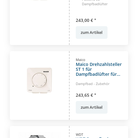
Dampfbadlüfter
243,00 €
*
zum Artikel
Maico
Maico Drehzahlsteller
ST 1 für
Dampfbadlüfter für
Aufputz- Unterputz-
Installation
Dampfbad - Zubehör
243,65 €
*
zum Artikel
WDT