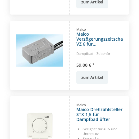
zum Artikel
Maico
Maico
Verzögerungszeitschalter
VZ 6 für
Dampfbadlüfter
Dampfbad - Zubehör
59,00 €
*
zum Artikel
Maico
Maico Drehzahlsteller
STX 1,5 für
Dampfbadlüfter
Geeignet für Auf- und
Unterputz
Passend zu