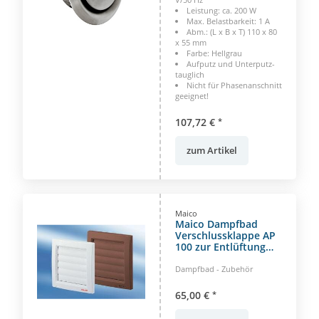
Leistung: ca. 200 W
Max. Belastbarkeit: 1 A
Abm.: (L x B x T) 110 x 80
x 55 mm
Farbe: Hellgrau
Aufputz und Unterputz-
tauglich
Nicht für Phasenanschnitt
geeignet!
107,72 €
*
zum Artikel
Maico
Maico Dampfbad
Verschlussklappe AP
100 zur Entlüftung
DN 100
Dampfbad - Zubehör
65,00 €
*