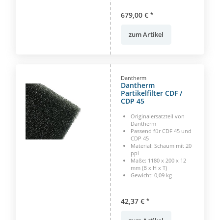
679,00 €
*
zum Artikel
Dantherm
Dantherm
Partikelfilter CDF /
CDP 45
Originalersatzteil von
Dantherm
Passend für CDF 45 und
CDP 45
Material: Schaum mit 20
ppi
Maße: 1180 x 200 x 12
mm (B x H x T)
Gewicht: 0,09 kg
42,37 €
*