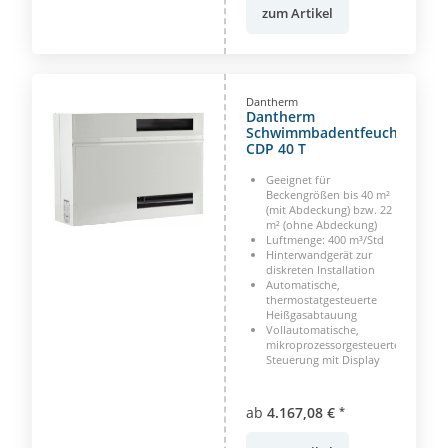
zum Artikel
Dantherm
Dantherm
Schwimmbadentfeuchter
CDP 40 T
Geeignet für
Beckengrößen bis 40 m²
(mit Abdeckung) bzw. 22
m² (ohne Abdeckung)
Luftmenge: 400 m³/Std
Hinterwandgerät zur
diskreten Installation
Automatische,
thermostatgesteuerte
Heißgasabtauung
Vollautomatische,
mikroprozessorgesteuerte
Steuerung mit Display
ab
4.167,08 €
*