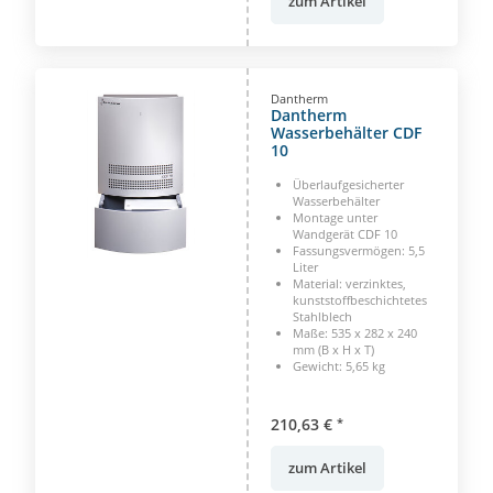
zum Artikel
Dantherm
Dantherm
Wasserbehälter CDF
10
Überlaufgesicherter
Wasserbehälter
Montage unter
Wandgerät CDF 10
Fassungsvermögen: 5,5
Liter
Material: verzinktes,
kunststoffbeschichtetes
Stahlblech
Maße: 535 x 282 x 240
mm (B x H x T)
Gewicht: 5,65 kg
210,63 €
*
zum Artikel