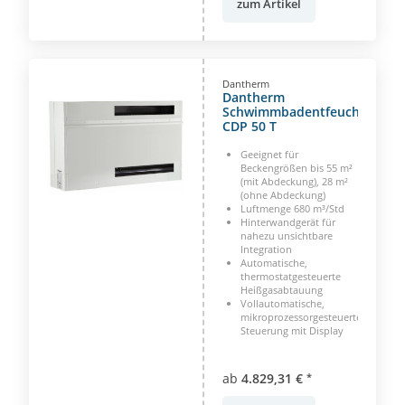
zum Artikel
Dantherm
Dantherm
Schwimmbadentfeuchter
CDP 50 T
Geeignet für
Beckengrößen bis 55 m²
(mit Abdeckung), 28 m²
(ohne Abdeckung)
Luftmenge 680 m³/Std
Hinterwandgerät für
nahezu unsichtbare
Integration
Automatische,
thermostatgesteuerte
Heißgasabtauung
Vollautomatische,
mikroprozessorgesteuerte
Steuerung mit Display
ab
4.829,31 €
*