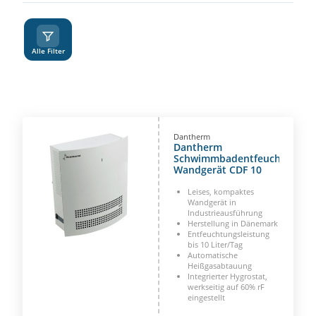
A
Z
Alle Filter
Dantherm
Dantherm
Schwimmbadentfeuchter
Wandgerät CDF 10
Leises, kompaktes
Wandgerät in
Industrieausführung
Herstellung in Dänemark
Entfeuchtungsleistung
bis 10 Liter/Tag
Automatische
Heißgasabtauung
Integrierter Hygrostat,
werkseitig auf 60% rF
eingestellt