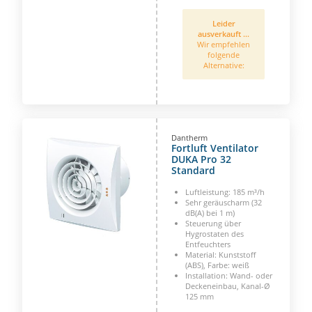
Leider
ausverkauft ...
Wir empfehlen
folgende
Alternative:
Dantherm
Fortluft Ventilator
DUKA Pro 32
Standard
Luftleistung: 185 m³/h
Sehr geräuscharm (32
dB(A) bei 1 m)
Steuerung über
Hygrostaten des
Entfeuchters
Material: Kunststoff
(ABS), Farbe: weiß
Installation: Wand- oder
Deckeneinbau, Kanal-Ø
125 mm