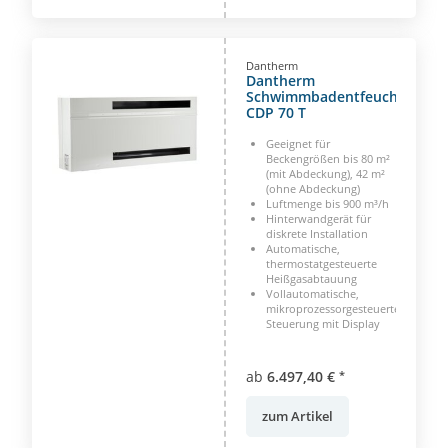
Dantherm
Dantherm
Schwimmbadentfeuchter
CDP 70 T
Geeignet für
Beckengrößen bis 80 m²
(mit Abdeckung), 42 m²
(ohne Abdeckung)
Luftmenge bis 900 m³/h
Hinterwandgerät für
diskrete Installation
Automatische,
thermostatgesteuerte
Heißgasabtauung
Vollautomatische,
mikroprozessorgesteuerte
Steuerung mit Display
ab
6.497,40 €
*
zum Artikel