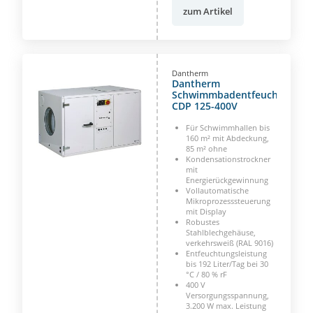
zum Artikel
Dantherm
Dantherm
Schwimmbadentfeuchter
CDP 125-400V
Für Schwimmhallen bis
160 m² mit Abdeckung,
85 m² ohne
Kondensationstrockner
mit
Energierückgewinnung
Vollautomatische
Mikroprozesssteuerung
mit Display
Robustes
Stahlblechgehäuse,
verkehrsweiß (RAL 9016)
Entfeuchtungsleistung
bis 192 Liter/Tag bei 30
°C / 80 % rF
400 V
Versorgungsspannung,
3.200 W max. Leistung