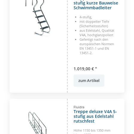
stufig kurze Bauweise
Schwimmbadleiter
4-stufig,
mit doppelter Tiefe
(Sicherheitsstufen)
aus Edelstahl, Qualität
V4A, hochglanzpoliert
Gefertigt nach den
europäischen Normen
EN 13451-1 und EN
13451-2.
1.019,00 €
*
zum Artikel
Fluidra
Treppe deluxe V4A 5-
stufig aus Edelstahl
rutschfest
Höhe 1150 bis 1350 mm