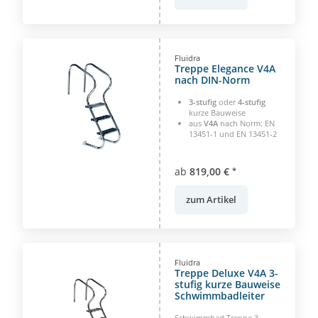
Fluidra
Treppe Elegance V4A
nach DIN-Norm
3-stufig
oder
4-stufig
kurze Bauweise
aus
V4A
nach Norm: EN
13451-1 und EN 13451-2
ab
819,00 €
*
zum Artikel
Fluidra
Treppe Deluxe V4A 3-
stufig kurze Bauweise
Schwimmbadleiter
Schwimmbad Treppe 3-