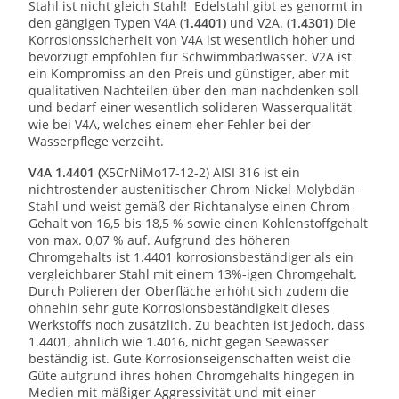
Stahl ist nicht gleich Stahl! Edelstahl gibt es genormt in
den gängigen Typen V4A (
1.4401)
und V2A. (
1.4301)
Die
Korrosionssicherheit von V4A ist wesentlich höher und
bevorzugt empfohlen für Schwimmbadwasser. V2A ist
ein Kompromiss an den Preis und günstiger, aber mit
qualitativen Nachteilen über den man nachdenken soll
und bedarf einer wesentlich solideren Wasserqualität
wie bei V4A, welches einem eher Fehler bei der
Wasserpflege verzeiht.
V4A 1.4401 (
X5CrNiMo17-12-2) AISI 316 ist ein
nichtrostender austenitischer Chrom-Nickel-Molybdän-
Stahl und weist gemäß der Richtanalyse einen Chrom-
Gehalt von 16,5 bis 18,5 % sowie einen Kohlenstoffgehalt
von max. 0,07 % auf. Aufgrund des höheren
Chromgehalts ist 1.4401 korrosionsbeständiger als ein
vergleichbarer Stahl mit einem 13%-igen Chromgehalt.
Durch Polieren der Oberfläche erhöht sich zudem die
ohnehin sehr gute Korrosionsbeständigkeit dieses
Werkstoffs noch zusätzlich. Zu beachten ist jedoch, dass
1.4401, ähnlich wie 1.4016, nicht gegen Seewasser
beständig ist. Gute Korrosionseigenschaften weist die
Güte aufgrund ihres hohen Chromgehalts hingegen in
Medien mit mäßiger Aggressivität und mit einer