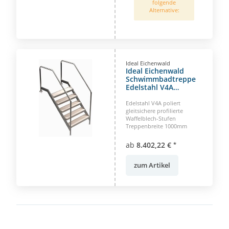
folgende
Alternative:
Ideal Eichenwald
Ideal Eichenwald
Schwimmbadtreppe
Edelstahl V4A
Treppenbreite 1000
mm 5-8 Stufen
Edelstahl V4A poliert
gleitsichere profilierte
Waffelblech-Stufen
Treppenbreite 1000mm
ab
8.402,22 €
*
zum Artikel