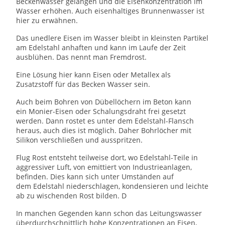
Beckenwasser gelangen und die Eisenkonzentration im
Wasser erhöhen. Auch eisenhaltiges Brunnenwasser ist
hier zu erwähnen.
Das unedlere Eisen im Wasser bleibt in kleinsten Partikel
am Edelstahl anhaften und kann im Laufe der Zeit
ausblühen. Das nennt man Fremdrost.
Eine Lösung hier kann Eisen oder Metallex als
Zusatzstoff für das Becken Wasser sein.
Auch beim Bohren von Dübellöchern im Beton kann
ein Monier-Eisen oder Schalungsdraht frei gesetzt
werden. Dann rostet es unter dem Edelstahl-Flansch
heraus, auch dies ist möglich. Daher Bohrlöcher mit
Silikon verschließen und ausspritzen.
Flug Rost entsteht teilweise dort, wo Edelstahl-Teile in
aggressiver Luft, von emittiert von Industrieanlagen,
befinden. Dies kann sich unter Umständen auf
dem Edelstahl niederschlagen, kondensieren und leichte
ab zu wischenden Rost bilden. D
In manchen Gegenden kann schon das Leitungswasser
überdurchschnittlich hohe Konzentrationen an Eisen,