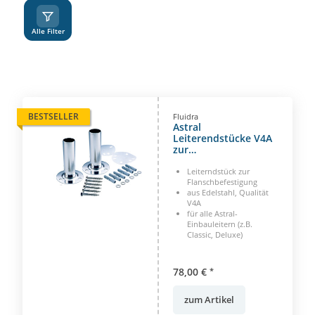
A
Z
Alle Filter
BESTSELLER
Fluidra
Astral
Leiterendstücke V4A
zur
Flanschbefestigung
Einbauleiter 43 mm
Leiterndstück zur
Flanschfüsse
Flanschbefestigung
aus Edelstahl, Qualität
V4A
für alle Astral-
Einbauleitern (z.B.
Classic, Deluxe)
78,00 €
*
zum Artikel