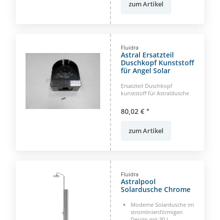
zum Artikel
Fluidra
Astral Ersatzteil
Duschkopf Kunststoff
für Angel Solar
Ersatzteil Duschkopf
kunststoff für Astraldusche
80,02 €
*
zum Artikel
Fluidra
Astralpool
Solardusche Chrome
Moderne Solardusche im
stromlinienförmigen
Design mit 30 l