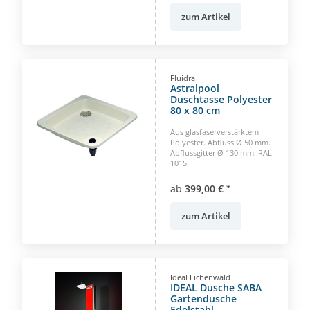
zum Artikel
Fluidra
Astralpool
Duschtasse Polyester
80 x 80 cm
Aus glasfaserverstärktem
Polyester. Abfluss Ø 50 mm.
Abflussgitter Ø 130 mm. RAL
1015
ab
399,00 €
*
zum Artikel
Ideal Eichenwald
IDEAL Dusche SABA
Gartendusche
Edelstahl