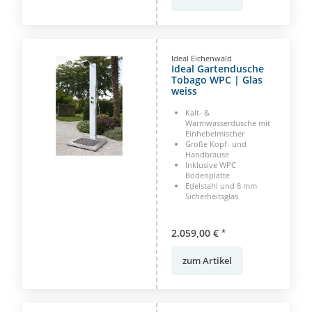
Ideal Eichenwald
Ideal Gartendusche
Tobago WPC | Glas
weiss
Kalt- &
Warmwasserdusche mit
Einhebelmischer
Große Kopf- und
Handbrause
Inklusive WPC
Bodenplatte
Edelstahl und 8 mm
Sicherheitsglas
2.059,00 €
*
zum Artikel