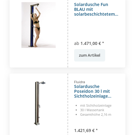
Solardusche Fun
BLAU mit
solarbeschichtetem
Aluminiumtank
ab
1.471,00 €
*
zum Artikel
Fluidra
Solardusche
Poseidon 30 l mit
Sichtholzeinlage
(Paklex)
mit Sichtholzeinlage
30 l Wassertank
Gesamthöhe 2,16 m
1.421,69 €
*