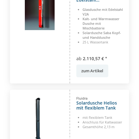
Solardusche
Glasdusche mit Edelstahl
V2A
Kalt- und Warmwasser
Dusche mit
Mischbatterie
Solardusche
Saba Kopf-
und Handdusche
25 L Wassertank
ab
2.110,57 €
*
zum Artikel
Fluidra
Solardusche Helios
mit flexiblem Tank
mit flexiblem Tank
Anschluss für Kaltwasser
Gesamthöhe 2,13 m