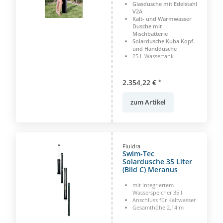
Glasdusche mit Edelstahl
V2A
Kalt- und Warmwasser
Dusche mit
Mischbatterie
Solardusche
Kuba Kopf-
und Handdusche
25 L Wassertank
2.354,22 €
*
zum Artikel
Fluidra
Swim-Tec
Solardusche 35 Liter
(Bild C) Meranus
mit integriertem
Wasserspeicher 35 l
Anschluss für Kaltwasser
Gesamthöhe 2,14 m