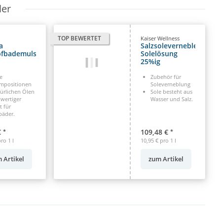
ler
TOP BEWERTET
Kaiser Wellness
a
Salzsolevernebler
fbademulsion
Solelösung
25%ig
hiedene
-Classic
e
Zubehör für
mpositionen
Soleverneblung
ürlichen Ölen
Sole besteht aus
wertiger
Wasser und Salz.
t für
äder.
€
*
109,48 €
*
ro 1 l
10,95 € pro 1 l
 Artikel
zum Artikel