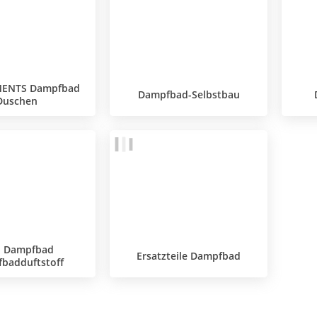
MENTS Dampfbad
Dampfbad-Selbstbau
Duschen
o Dampfbad
Ersatzteile Dampfbad
badduftstoff