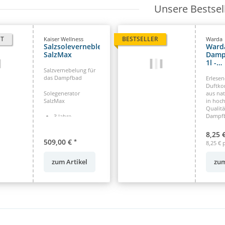
Unsere Bestsel
ET
BESTSELLER
Kaiser Wellness
Warda
Salzsolevernebler
Ward
SalzMax
Damp
1l -
versc
Salzvernebelung für
das Dampfbad
Düfte
Erlesen
Duftko
Solegenerator
aus nat
SalzMax
in hoch
Qualitä
Dampfb
3 Jahre
Garantie**
Einfache,
8,25 
schnelle
509,00 €
*
8,25 € p
Installation
6 Monate Geld
zum Artikel
zum
zurück, ohne
Angabe von
Gründen
Hohe
Vernebelungsleistung