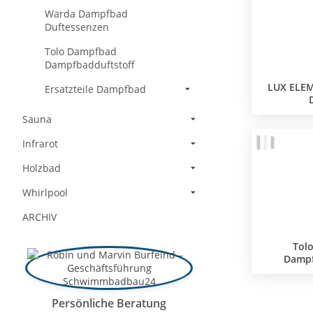
Warda Dampfbad
Duftessenzen
Tolo Dampfbad
Dampfbadduftstoff
LUX ELE
Ersatzteile Dampfbad
Sauna
Infrarot
Holzbad
Whirlpool
ARCHIV
Tol
Dampf
Persönliche Beratung