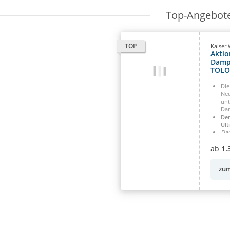
Top-Angebot
TOP
Kaiser 
Aktio
Damp
TOLO
Plus 
Die
Neu
unt
Dam
De
Ult
Da
bis
ab
1.
zum