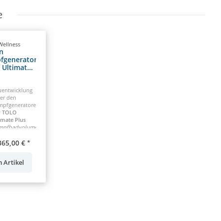
e
Wellness
n
fgenerator
 Ultimate
5.0 kW
entwicklung
er den
pfgeneratoren:
r TOLO
imate Plus
mpfbadvolumen
 6m³
365,00 €
*
 Artikel