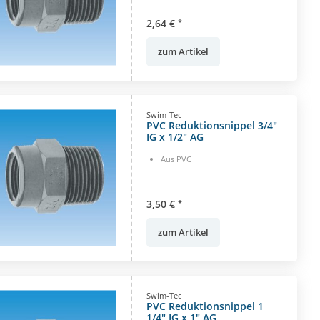
2,64 €
*
zum Artikel
Swim-Tec
PVC Reduktionsnippel 3/4"
IG x 1/2" AG
Aus PVC
3,50 €
*
zum Artikel
Swim-Tec
PVC Reduktionsnippel 1
1/4" IG x 1" AG