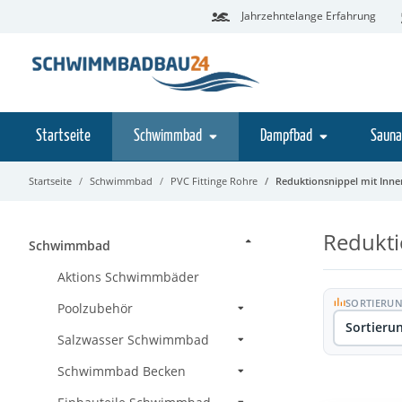
Jahrzehntelange Erfahrung
Startseite
Schwimmbad
Dampfbad
Sauna
Startseite
Schwimmbad
PVC Fittinge Rohre
Reduktionsnippel mit Inn
Redukti
Schwimmbad
Aktions Schwimmbäder
A
Z
SORTIERU
Poolzubehör
Sortieru
Salzwasser Schwimmbad
Schwimmbad Becken