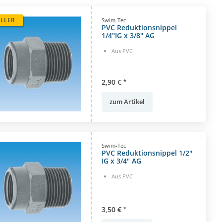
ELLER
Swim-Tec
PVC Reduktionsnippel
1/4"IG x 3/8" AG
Aus PVC
2,90 €
*
zum Artikel
Swim-Tec
PVC Reduktionsnippel 1/2"
IG x 3/4" AG
Aus PVC
3,50 €
*