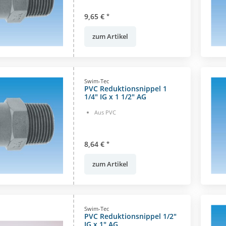
9,65 €
*
zum Artikel
Swim-Tec
PVC Reduktionsnippel 1
1/4" IG x 1 1/2" AG
Aus PVC
8,64 €
*
zum Artikel
Swim-Tec
PVC Reduktionsnippel 1/2"
IG x 1" AG