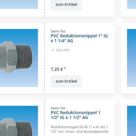
zum Artikel
Swim-Tec
PVC Reduktionsnippel 1" IG
x 1 1/4" AG
Aus PVC
7,25 €
*
zum Artikel
Swim-Tec
PVC Reduktionsnippel 1
1/2" IG x 1 1/2" AG
Reduktionsnippel d2 IG 1" x d1 AG 1
1/2" mit Innen- und Aussengewinde