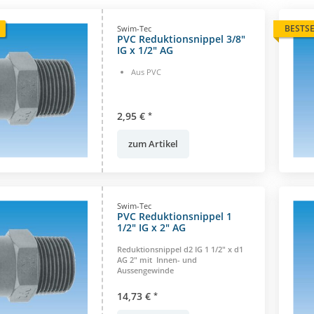
BESTS
Swim-Tec
PVC Reduktionsnippel 3/8"
IG x 1/2" AG
Aus PVC
2,95 €
*
zum Artikel
Swim-Tec
PVC Reduktionsnippel 1
1/2" IG x 2" AG
Reduktionsnippel d2 IG 1 1/2" x d1
AG 2" mit Innen- und
Aussengewinde
14,73 €
*