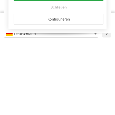
Schließen
Wähle dein Lieferland, um Preise und Artikel für deinen
Konfigurieren
Standort zu sehen.
Deutschland
✔
×
Zurücksetzen
Informationen
Gesetzliche Informationen
Schwimmbadbau24-Basics