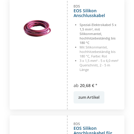
EOS
EOS Silikon
Anschlusskabel
Spezial-Elektrokabel 5 x
1,5 mm², mit
Silikonmantel,
hochhitzebeständig bis
180 °C
Mit Silikonmantel,
hochhitzebeständig bis
180 °C, Farbe: Rot
3 x 1,5 mm² - 5 x 6,0 mm²
Querschnitt, 2 - 5 m
Länge
ab
20,68 €
*
zum Artikel
EOS
EOS Silikon
Anschlusskabel für