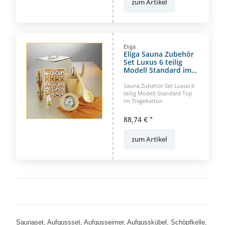
zum Artikel
Eliga
Eliga Sauna Zubehör
Set Luxus 6 teilig
Modell Standard im
Tragekarton
Saunaset
Sauna Zubehör Set Luxus 6
teilig Modell Standard Top
im Tragekarton
88,74 €
*
zum Artikel
Saunaset, Aufgussset, Aufgusseimer, Aufgusskübel, Schöpfkelle,