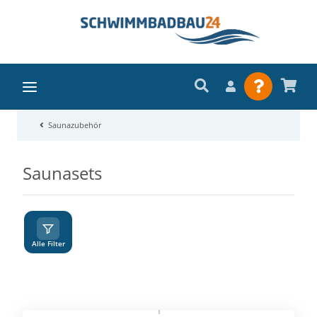
Saunazubehör
Saunasets
A
Z
Alle Filter