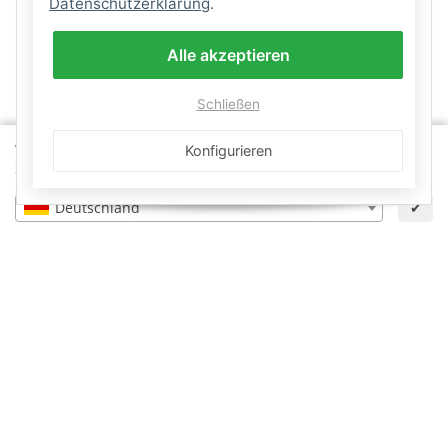
Datenschutzerklärung
.
Alle akzeptieren
Schließen
Wähle dein Lieferland, um Preise und Artikel für deinen
Konfigurieren
Standort zu sehen.
Deutschland
✔
Informationen
×
Zurücksetzen
Gesetzliche Informationen
Schwimmbadbau24-Basics