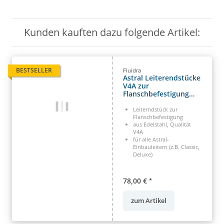
Kunden kauften dazu folgende Artikel:
BESTSELLER
Fluidra
Astral Leiterendstücke
V4A zur
Flanschbefestigung
Einbauleiter 43 mm
Flanschfüsse
Leiterndstück zur
Flanschbefestigung
aus Edelstahl, Qualität
V4A
für alle Astral-
Einbauleitern (z.B. Classic,
Deluxe)
78,00 €
*
zum Artikel