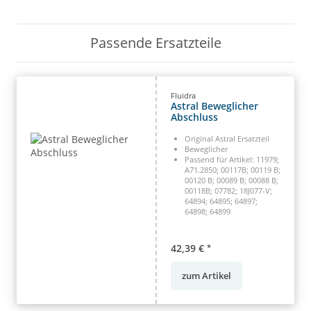
Passende Ersatzteile
Fluidra
Astral Beweglicher
Abschluss
Original Astral Ersatzteil
Beweglicher
Passend für Artikel: 11979;
A71.2850; 00117B; 00119 B;
00120 B; 00089 B; 00088 B;
00118B; 07782; 18J077-V;
64894; 64895; 64897;
64898; 64899
42,39 €
*
zum Artikel