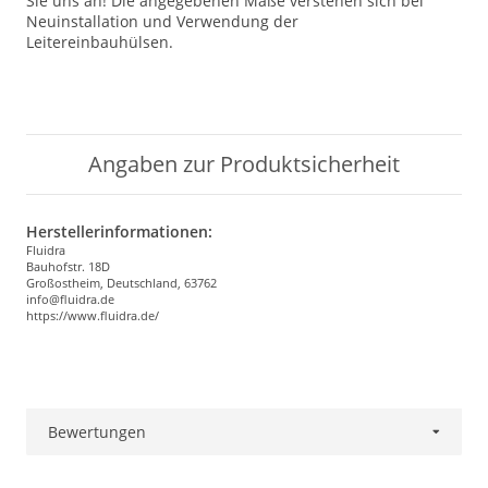
Sie uns an! Die angegebenen Maße verstehen sich bei
Neuinstallation und Verwendung der
Leitereinbauhülsen.
Angaben zur Produktsicherheit
Herstellerinformationen:
Fluidra
Bauhofstr. 18D
Großostheim, Deutschland, 63762
info@fluidra.de
https://www.fluidra.de/
Bewertungen