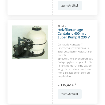
zum Artikel
Fluidra
Heizfilteranlage
Cantabric 400 mit
Super Pump 8 230 V
Cantabric Kunststoff-
Filterbehälter werden aus
zwei gespritzten Halbschalen
mittels
Spiegelschweißverfahren aus
Polypropylen hergestellt. Die
Filter sind durch eine extrem
lange Lebensdauer und eine
hohe Belastbarkeit sehr zu
empfehlen.
2.115,42 €
*
zum Artikel