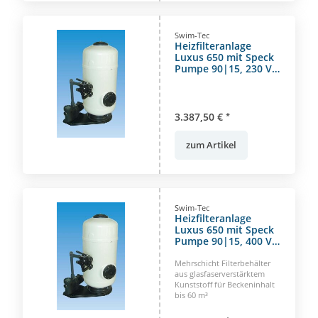
Swim-Tec
Heizfilteranlage
Luxus 650 mit Speck
Pumpe 90|15, 230 V
für Beckeninhalt bis
60m³
3.387,50 €
*
zum Artikel
Swim-Tec
Heizfilteranlage
Luxus 650 mit Speck
Pumpe 90|15, 400 V
für Beckeninhalt bis
60m³
Mehrschicht Filterbehälter
aus glasfaserverstärktem
Kunststoff für Beckeninhalt
bis 60 m³