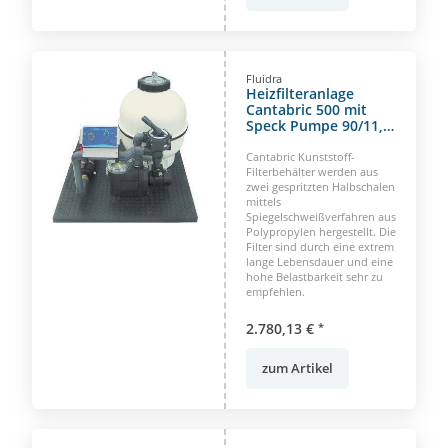
Fluidra
Heizfilteranlage
Cantabric 500 mit
Speck Pumpe 90/11,
400 Volt
Cantabric Kunststoff-
Filterbehälter werden aus
zwei gespritzten Halbschalen
mittels
Spiegelschweißverfahren aus
Polypropylen hergestellt. Die
Filter sind durch eine extrem
lange Lebensdauer und eine
hohe Belastbarkeit sehr zu
empfehlen.
2.780,13 €
*
zum Artikel