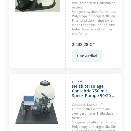
zwei gespritzten Halbschalen
mittels
Spiegelschweißverfahren aus
Polypropylen hergestellt. Die
Filter sind durch eine extrem
lange Lebensdauer und eine
hohe Belastbarkeit sehr zu
empfehlen.
2.432,28 €
*
zum Artikel
Fluidra
Heizfilteranlage
Cantabric 750 mit
Speck Pumpe 90/20,
230 Volt
Cantabric Kunststoff-
Filterbehälter werden aus
zwei gespritzten Halbschalen
mittels
Spiegelschweißverfahren aus
Polypropylen hergestellt. Die
Filter sind durch eine extrem