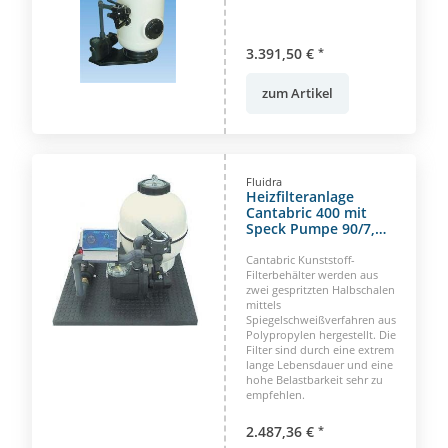
für Beckeninhalt bis
40m³
3.391,50 €
*
zum Artikel
Fluidra
Heizfilteranlage
Cantabric 400 mit
Speck Pumpe 90/7,
400 Volt
Cantabric Kunststoff-
Filterbehälter werden aus
zwei gespritzten Halbschalen
mittels
Spiegelschweißverfahren aus
Polypropylen hergestellt. Die
Filter sind durch eine extrem
lange Lebensdauer und eine
hohe Belastbarkeit sehr zu
empfehlen.
2.487,36 €
*