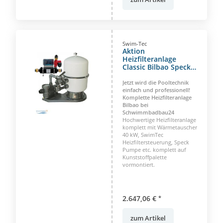
Swim-Tec
Aktion
Heizfilteranlage
Classic Bilbao Speck
Prime Pumpe
Jetzt wird die Pooltechnik
einfach und professionell!
Komplette Heizfilteranlage
Bilbao bei
Schwimmbadbau24
Hochwertige Heizfilteranlage
komplett mit Wärmetauscher
40 kW, SwimTec
Heizfiltersteuerung, Speck
Pumpe etc. komplett auf
Kunststoffpalette
vormontiert.
2.647,06 €
*
zum Artikel