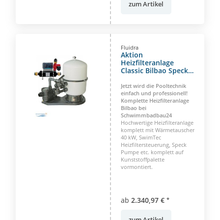
zum Artikel
Fluidra
Aktion
Heizfilteranlage
Classic Bilbao Speck
Super Pump Premium
Jetzt wird die Pooltechnik
einfach und professionell!
Komplette Heizfilteranlage
Bilbao bei
Schwimmbadbau24
Hochwertige Heizfilteranlage
komplett mit Wärmetauscher
40 kW, SwimTec
Heizfiltersteuerung, Speck
Pumpe etc. komplett auf
Kunststoffpalette
vormontiert.
ab
2.340,97 €
*
zum Artikel