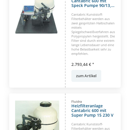
Cantabric 600 mit
Speck Pumpe 90/13,
400 Volt
Cantabric Kunststoff-
Filterbehälter werden aus
zwei gespritzten Halbschalen
mittels
Spiegelschweißverfahren aus
Polypropylen hergestellt. Die
Filter sind durch eine extrem
lange Lebensdauer und eine
hohe Belastbarkeit sehr zu
empfehlen.
2.793,44 €
*
zum Artikel
Fluidra
Heizfilteranlage
Cantabric 600 mit
Super Pump 15 230 V
Cantabric Kunststoff-
Filterbehälter werden aus