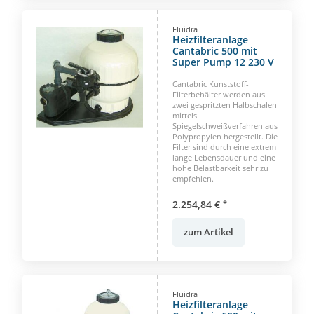
Fluidra
Heizfilteranlage
Cantabric 500 mit
Super Pump 12 230 V
Cantabric Kunststoff-
Filterbehälter werden aus
zwei gespritzten Halbschalen
mittels
Spiegelschweißverfahren aus
Polypropylen hergestellt. Die
Filter sind durch eine extrem
lange Lebensdauer und eine
hohe Belastbarkeit sehr zu
empfehlen.
2.254,84 €
*
zum Artikel
Fluidra
Heizfilteranlage