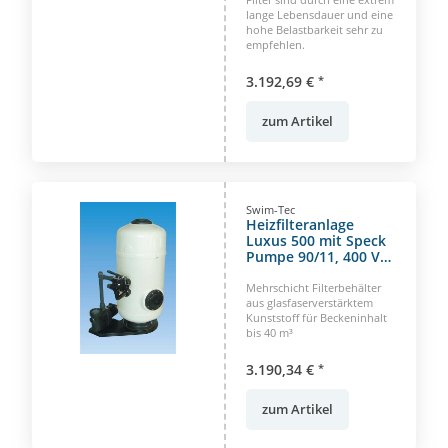
lange Lebensdauer und eine
hohe Belastbarkeit sehr zu
empfehlen.
3.192,69 €
*
zum Artikel
Swim-Tec
Heizfilteranlage
Luxus 500 mit Speck
Pumpe 90/11, 400 V
für Beckeninhalt bis
40m³
Mehrschicht Filterbehälter
aus glasfaserverstärktem
Kunststoff für Beckeninhalt
bis 40 m³
3.190,34 €
*
zum Artikel