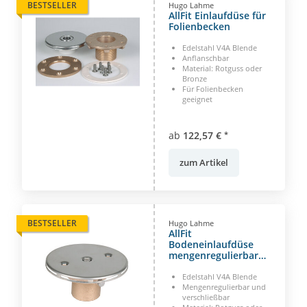
BESTSELLER
Hugo Lahme
AllFit Einlaufdüse für
Folienbecken
Edelstahl V4A Blende
Anflanschbar
Material: Rotguss oder
Bronze
Für Folienbecken
geeignet
ab
122,57 €
*
zum Artikel
BESTSELLER
Hugo Lahme
AllFit
Bodeneinlaufdüse
mengenregulierbar
für alle Beckentypen
Edelstahl V4A Blende
Mengenregulierbar und
verschließbar