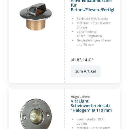
AllFit Einlaufmuschel
für
Beton-/Fliesen-/Fertigbecken
Edelstahl V4A Blende
Material: Rotguss oder
Bronze
Verschiedene
Anschlussgrößen
Gewindelängen 40 mm
und 70 mm
ab
83,14 €
*
zum Artikel
Hugo Lahme
VitaLight
Scheinwerfereinsatz
"Halogen" Ø 110 mm
Leuchtstärke: 1000
Lumen
Material: Rotguss oder