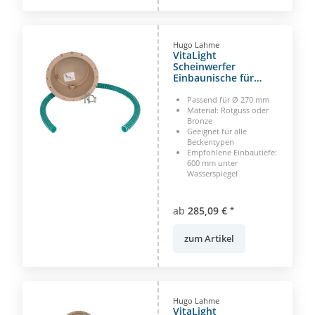
Hugo Lahme
VitaLight
Scheinwerfer
Einbaunische für
Einsätze Ø 270 mm
Passend für Ø 270 mm
Material: Rotguss oder
Bronze
Geeignet für alle
Beckentypen
Empfohlene Einbautiefe:
600 mm unter
Wasserspiegel
ab
285,09 €
*
zum Artikel
Hugo Lahme
VitaLight