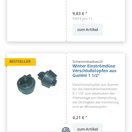
9,83 €
*
9,83 € pro 1 l
zum Artikel
BESTSELLER
Schwimmbadbau24
Winter Einströmdüse
Verschlußstopfen aus
Gummi 1 1/2"
Verschlussstopfen aus Gummi
für die Edelstahleinlaufdüsen
R 1 1/2" zum Abdrücken der
Filteranlage zur Überprüfung
der Dichtigkeit der Verrohrung
und als Winterstopfen.
4,21 €
*
zum Artikel