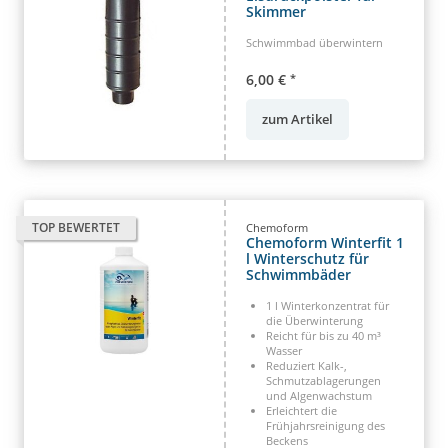
Skimmer
Schwimmbad überwintern
6,00 €
*
zum Artikel
TOP BEWERTET
Chemoform
Chemoform Winterfit 1
l Winterschutz für
Schwimmbäder
1 l Winterkonzentrat für
die Überwinterung
Reicht für bis zu 40 m³
Wasser
Reduziert Kalk-,
Schmutzablagerungen
und Algenwachstum
Erleichtert die
Frühjahrsreinigung des
Beckens