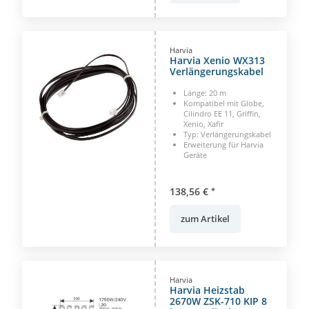
Harvia
Harvia Xenio WX313
Verlängerungskabel
Länge: 20 m
Kompatibel mit Globe,
Cilindro EE 11, Griffin,
Xenio, Xafir
Typ: Verlängerungskabel
Erweiterung für Harvia
Geräte
138,56 €
*
zum Artikel
Harvia
Harvia Heizstab
2670W ZSK-710 KIP 8