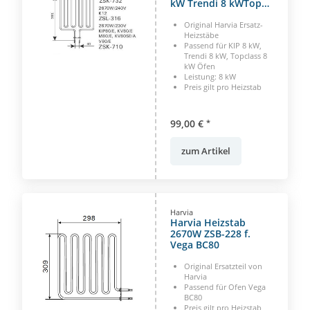
kW Trendi 8 kWTop
Class 8 kW
Original Harvia Ersatz-
Heizstäbe
Passend für KIP 8 kW,
Trendi 8 kW, Topclass 8
kW Öfen
Leistung: 8 kW
Preis gilt pro Heizstab
99,00 €
*
zum Artikel
Harvia
Harvia Heizstab
2670W ZSB-228 f.
Vega BC80
Original Ersatzteil von
Harvia
Passend für Ofen Vega
BC80
Preis gilt pro Heizstab