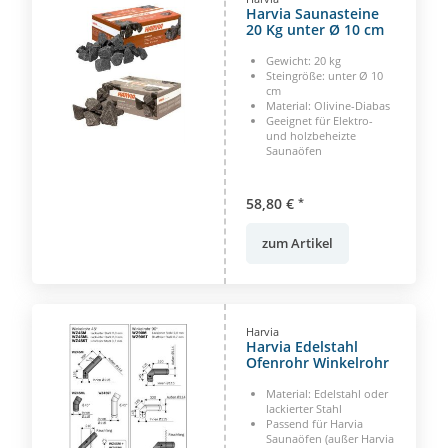
Harvia Saunasteine
20 Kg unter Ø 10 cm
Gewicht: 20 kg
Steingröße: unter Ø 10
cm
Material: Olivine-Diabas
Geeignet für Elektro-
und holzbeheizte
Saunaöfen
58,80 €
*
zum Artikel
Harvia
Harvia Edelstahl
Ofenrohr Winkelrohr
Material: Edelstahl oder
lackierter Stahl
Passend für Harvia
Saunaöfen (außer Harvia