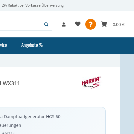
2% Rabatt bei Vorkasse Überweisung
0,00 €
vice
Angebote %
el WX311
via Dampfbadgenerator HGS 60
teuerungen
p WX311