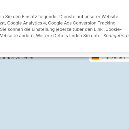
ten Sie den Einsatz folgender Dienste auf unserer Website:
st, Google Analytics 4, Google Ads Conversion Tracking,
Sie können die Einstellung jederzeitüber den Link „Cookie-
Webseite ändern. Weitere Details finden Sie unter
Konfigurier
Deutschland
Standort zu sehen.
SICHERE ZAHLARTEN
IHRE SICHERHEIT
PayPal Käuferschutz
SSL-verschlüsselt
Lager in St. Joh