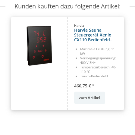
Kunden kauften dazu folgende Artikel:
Harvia
Harvia Sauna
Steuergerät Xenio
CX110 Bedienfeld
mit Leistungseinheit
11 kW
Maximale Leistung: 11
kW
Versorgungsspannung:
400 V 3N~
Temperaturbereich: 40-
110 °C
Touch-Bedienfeld,
Wandmontage möglich
460,75 €
*
zum Artikel