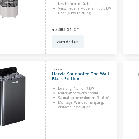
beschichtetem Stahl
Verschiedene Modelle mit 6,8 kW
und 9,0 kW Leistung
ab
385,31 €
*
zum Artikel
Harvia
Harvia Saunaofen The Wall
Black Edition
Leistung: 4,5 - 6 - 9 kW
Material: Schwarzer Stahl
Saunakabinenvolumen: 3 - 6 m³
Montage: Wandaufhängung,
einfache Installation