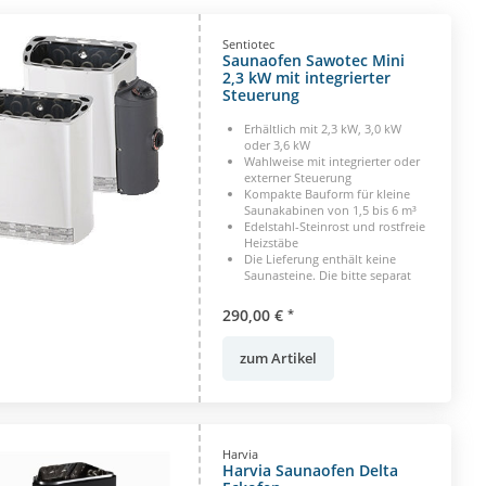
Sentiotec
Saunaofen Sawotec Mini
2,3 kW mit integrierter
Steuerung
Erhältlich mit 2,3 kW, 3,0 kW
oder 3,6 kW
Wahlweise mit integrierter oder
externer Steuerung
Kompakte Bauform für kleine
Saunakabinen von 1,5 bis 6 m³
Edelstahl-Steinrost und rostfreie
Heizstäbe
Die Lieferung enthält keine
Saunasteine. Die bitte separat
bestellen. 1-050-904
290,00 €
*
zum Artikel
Harvia
Harvia Saunaofen Delta