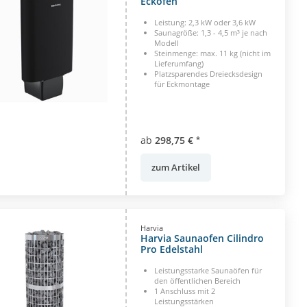
Eckofen
Leistung: 2,3 kW oder 3,6 kW
Saunagröße: 1,3 - 4,5 m³ je nach
Modell
Steinmenge: max. 11 kg (nicht im
Lieferumfang)
Platzsparendes Dreiecksdesign
für Eckmontage
ab
298,75 €
*
zum Artikel
Harvia
Harvia Saunaofen Cilindro
Pro Edelstahl
Leistungsstarke Saunaöfen für
den öffentlichen Bereich
1 Anschluss mit 2
Leistungsstärken