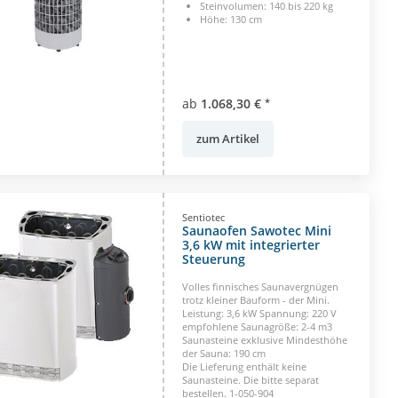
Steinvolumen: 140 bis 220 kg
Höhe: 130 cm
ab
1.068,30 €
*
zum Artikel
Sentiotec
Saunaofen Sawotec Mini
3,6 kW mit integrierter
Steuerung
Volles finnisches Saunavergnügen
trotz kleiner Bauform - der Mini.
Leistung: 3,6 kW Spannung: 220 V
empfohlene Saunagröße: 2-4 m3
Saunasteine exklusive Mindesthöhe
der Sauna: 190 cm
Die Lieferung enthält keine
Saunasteine. Die bitte separat
bestellen. 1-050-904