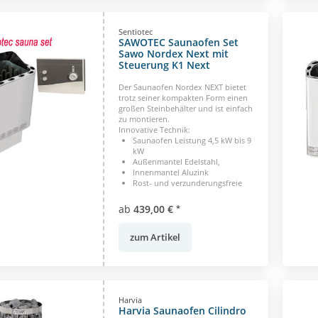
Sentiotec
SAWOTEC Saunaofen Set
Sawo Nordex Next mit
Steuerung K1 Next
Der Saunaofen Nordex NEXT bietet
trotz seiner kompakten Form einen
großen Steinbehälter und ist einfach
zu montieren.
Innovative Technik:
Saunaofen Leistung 4,5 kW bis 9
kW
Außenmantel Edelstahl,
Innenmantel Aluzink
Rost- und verzunderungsfreie
Heizstäbe
Einfache und schnelle Montage
ab
439,00 €
*
Optionales Zubehör:
Wasserauffangschale
zum Artikel
Harvia
Harvia Saunaofen Cilindro