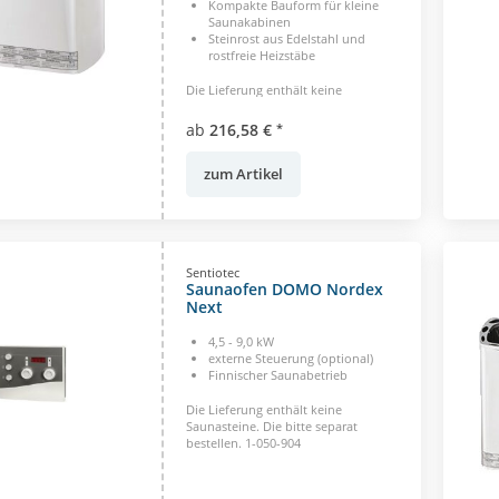
Kompakte Bauform für kleine
Saunakabinen
Steinrost aus Edelstahl und
rostfreie Heizstäbe
Die Lieferung enthält keine
Saunasteine. Die bitte separat
bestellen. 1-050-904
ab
216,58 €
*
zum Artikel
Sentiotec
Saunaofen DOMO Nordex
Next
4,5 - 9,0 kW
externe Steuerung (optional)
Finnischer Saunabetrieb
Die Lieferung enthält keine
Saunasteine. Die bitte separat
bestellen. 1-050-904