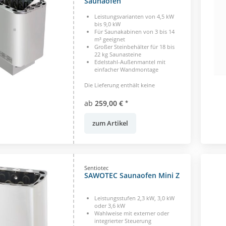
Saunaofen
Leistungsvarianten von 4,5 kW
bis 9,0 kW
Für Saunakabinen von 3 bis 14
m³ geeignet
Großer Steinbehälter für 18 bis
22 kg Saunasteine
Edelstahl-Außenmantel mit
einfacher Wandmontage
Die Lieferung enthält keine
Saunasteine. Die bitte separat
bestellen. 1-050-904
ab
259,00 €
*
zum Artikel
Sentiotec
SAWOTEC Saunaofen Mini Z
Leistungsstufen 2,3 kW, 3,0 kW
oder 3,6 kW
Wahlweise mit externer oder
integrierter Steuerung