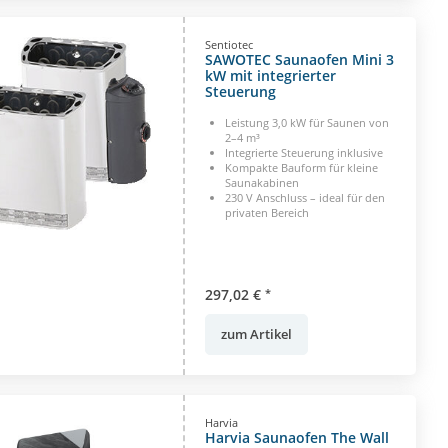
Sentiotec
SAWOTEC Saunaofen Mini 3
kW mit integrierter
Steuerung
Leistung 3,0 kW für Saunen von
2–4 m³
Integrierte Steuerung inklusive
Kompakte Bauform für kleine
Saunakabinen
230 V Anschluss – ideal für den
privaten Bereich
297,02 €
*
zum Artikel
Harvia
Harvia Saunaofen The Wall