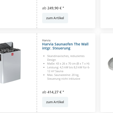
ab
249,90 €
*
zum Artikel
Harvia
Harvia Saunaofen The Wall
intgr. Steuerung
Skandinavisches, reduziertes
Design
Maße: 43 x 26 x 70 cm (B x T x H)
Leistung: 4,5 kW bis 8,0 kW für 6-
12 m³ Sauna
Max. Saunasteine: 20 kg,
Steuerung nicht inklusive
ab
414,27 €
*
zum Artikel