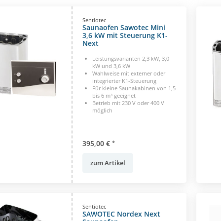
Sentiotec
Saunaofen Sawotec Mini
3,6 kW mit Steuerung K1-
Next
Leistungsvarianten 2,3 kW, 3,0
kW und 3,6 kW
Wahlweise mit externer oder
integrierter K1-Steuerung
Für kleine Saunakabinen von 1,5
bis 6 m³ geeignet
Betrieb mit 230 V oder 400 V
möglich
395,00 €
*
zum Artikel
Sentiotec
SAWOTEC Nordex Next