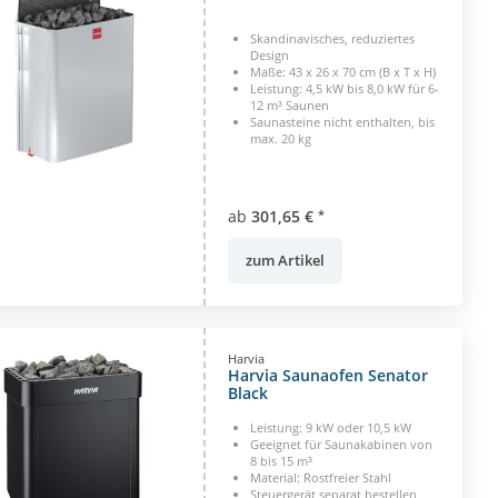
Skandinavisches, reduziertes
Design
Maße: 43 x 26 x 70 cm (B x T x H)
Leistung: 4,5 kW bis 8,0 kW für 6-
12 m³ Saunen
Saunasteine nicht enthalten, bis
max. 20 kg
ab
301,65 €
*
zum Artikel
Harvia
Harvia Saunaofen Senator
Black
Leistung: 9 kW oder 10,5 kW
Geeignet für Saunakabinen von
8 bis 15 m³
Material: Rostfreier Stahl
Steuergerät separat bestellen