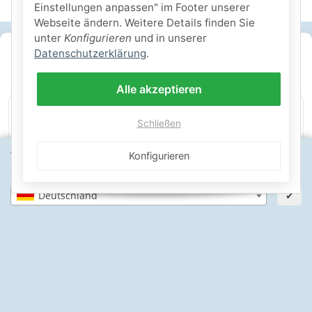
Einstellungen anpassen" im Footer unserer
Webseite ändern. Weitere Details finden Sie
unter
Konfigurieren
und in unserer
SICHERE ZAHLARTEN
Datenschutzerklärung
.
IHRE SICHERHEIT
Alle akzeptieren
Schließen
PayPal Käuferschutz
SSL-verschlüsselt
Lager in St. Johann
Wähle dein Lieferland, um Preise und Artikel für deinen
Konfigurieren
Standort zu sehen.
Deutschland
✔
Informationen
Gesetzliche Informationen
Schwimmbadbau24-Basics