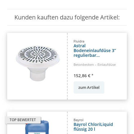
Kunden kauften dazu folgende Artikel:
Fluidra
Astral
Bodeneinlaufdüse 3”
regulierbar
Beton-/Fliesenbecken
Rost aus Edelstahl V2A
Betonbecken – Einlaufdüse
152,86 €
*
zum Artikel
TOP BEWERTET
Bayrol
Bayrol ChloriLiquid
flüssig 20 l