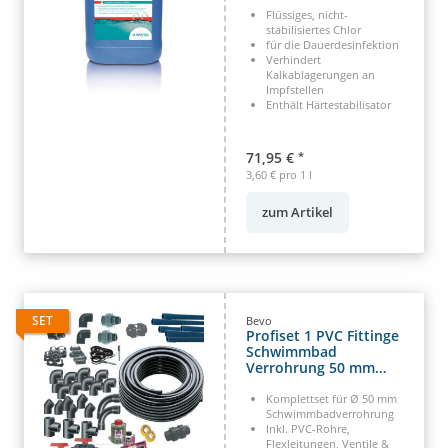
Flüssiges, nicht-
stabilisiertes Chlor
für die Dauerdesinfektion
Verhindert
Kalkablagerungen an
Impfstellen
Enthält Härtestabilisator
71,95 €
*
3,60 € pro 1 l
zum Artikel
SET
Bevo
Profiset 1 PVC Fittinge
Schwimmbad
Verrohrung 50 mm
Fittingset
Komplettset für Ø 50 mm
Schwimmbadverrohrung
Inkl. PVC-Rohre,
Flexleitungen, Ventile &