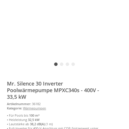
Mr. Silence 30 Inverter
Poolwärmepumpe MPXC340s - 400V -
33,5 kW
Artikelnummer:
36182
Kategorie:
Wärmepumpen
• Für Pools bis
100 m³
• Heizleistung
32,5 kW
• Lautstärke ab
38,2 dB(A)
(1 m)
• Full-Inverter für 400-V-Anschluss mit COP-Spitzenwert unter