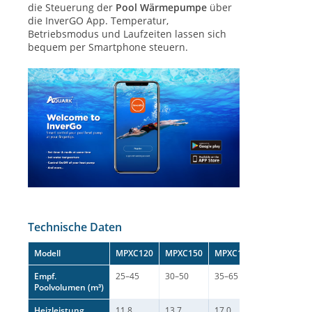
die Steuerung der
Pool Wärmepumpe
über
die InverGO App. Temperatur,
Betriebsmodus und Laufzeiten lassen sich
bequem per Smartphone steuern.
Technische Daten
Modell
MPXC120
MPXC150
MPXC170
MPXC230
Empf.
25–45
30–50
35–65
45–75
Poolvolumen (m³)
Heizleistung
11.8
13.7
17.0
22.0