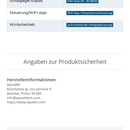
Schallpegel-Klasse:
Sehr leise (35 - 40 dB(A))
Steuerung/WiFi-App:
WiFi-App / Smartphone-Steuerung
Winterbetrieb:
Ja (Frostbetrieb, Heißgasabtauung)
Angaben zur Produktsicherheit
Herstellerinformationen:
AQUARK
Robofarma sp. zoo Janinów 9
Janinów, Polen, 95-060
info@aquarktech.com
https://www.aquark.com/