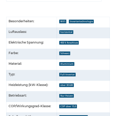
Besonderheiten:
WiFi
Invertertechnologie
Luftauslass:
horizontal
Elektrische Spannung:
400 V Anschluss
Farbe:
Schwarz
Material:
Aluminium
Typ:
Full-Inverter
Heizleistung (kW-Klasse):
über 30 kW
Betriebsart:
Nur Heizen
COP/Wirkungsgrad-Klasse:
COP über 15,0