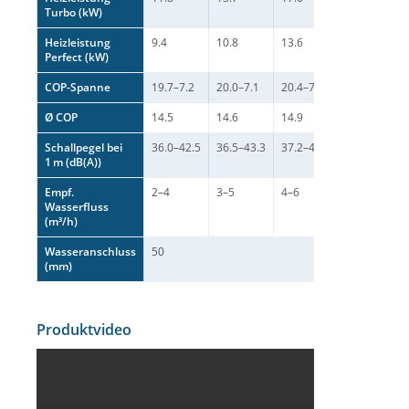
Turbo (kW)
Heizleistung
9.4
10.8
13.6
17.5
Perfect (kW)
COP-Spanne
19.7–7.2
20.0–7.1
20.4–7.2
22.0–7.3
Ø COP
14.5
14.6
14.9
15.4
Schallpegel bei
36.0–42.5
36.5–43.3
37.2–45.5
37.5–46.3
1 m (dB(A))
Empf.
2–4
3–5
4–6
5–7
Wasserfluss
(m³/h)
Wasseranschluss
50
(mm)
Produktvideo