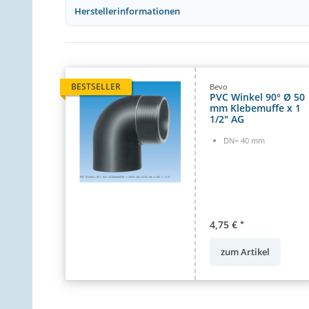
Herstellerinformationen
BESTSELLER
Bevo
PVC Winkel 90° Ø 50
mm Klebemuffe x 1
1/2" AG
DN= 40 mm
4,75 €
*
zum Artikel