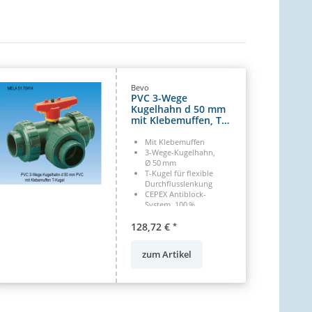
Bevo
PVC 3-Wege
Kugelhahn d 50 mm
mit Klebemuffen, T-
Kugel
Mit Klebemuffen
3-Wege-Kugelhahn,
Ø 50 mm
T-Kugel für flexible
Durchflusslenkung
CEPEX Antiblock-
System, 100 %
druckgetestet
128,72 €
PVC-U, kompatibel mit
*
Tangit Kleber
zum Artikel