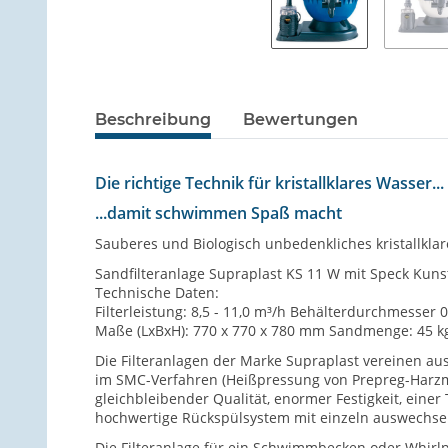
Beschreibung
Bewertungen
Die richtige Technik für kristallklares Wasser...
...damit schwimmen Spaß macht
Sauberes und Biologisch unbedenkliches kristallk
Sandfilteranlage Supraplast KS 11 W mit Speck Ku
Technische Daten:
Filterleistung: 8,5 - 11,0 m³/h Behälterdurchmesser
Maße (LxBxH): 770 x 770 x 780 mm Sandmenge: 45 kg
Die Filteranlagen der Marke Supraplast vereinen au
im SMC-Verfahren (Heißpressung von Prepreg-Harzmatt
gleichbleibender Qualität, enormer Festigkeit, eine
hochwertige Rückspülsystem mit einzeln auswechsel
Die Filteranlage für ein Schwimmbecken oder Whirlpo