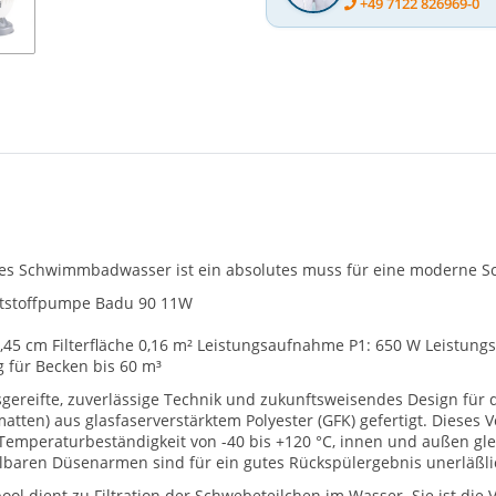
+49 7122 826969-0
lares Schwimmbadwasser ist ein absolutes muss für eine moderne
nststoffpumpe Badu 90 11W
 0,45 cm Filterfläche 0,16 m² Leistungsaufnahme P1: 650 W Leistung
 für Becken bis 60 m³
sgereifte, zuverlässige Technik und zukunftsweisendes Design für 
en) aus glasfaserverstärktem Polyester (GFK) gefertigt. Dieses Ve
r Temperaturbeständigkeit von -40 bis +120 °C, innen und außen gle
baren Düsenarmen sind für ein gutes Rückspülergebnis unerläßli
ol dient zu Filtration der Schwebeteilchen im Wasser. Sie ist die 