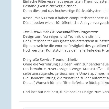
Einfache Filterkessel aus gespritzten Thermoplasten
Beständigkeit nicht vergleichbar.
Denn dies und das hochwertige Rückspülsystem mit 
Kessel mit 600 mm ø haben computerberechnete Düse
Düsenboden wie er für öffentliche Anlagen vorgeschr
Das SUPRAPLAST® Feinsandfilter Programm:
Design zum Vorzeigen und Technik, die stimmt
Der Filterbehälter aus glasfaserverstärktem Kunststo
Rippen, welche die enorme Festigkeit des geteilten F
Hochwertiger Kunststoff, aus dem alle Teile des Filte
Die große Service-Freundlichkeit:
Ohne die Verrohrung zu lösen kann zur Sanderneue
Das bewährte, zuverlässige 6-Wege- Kunststoffventi
selbstansaugende, geräuscharme Umwälzpumpe, mit 
Die Handentlüftung, die zusätzlich zu der automatis
Die auf Wunsch für alle Filter lieferbare Rückspül-A
Und last but not least, funktionelles Design zum Vor