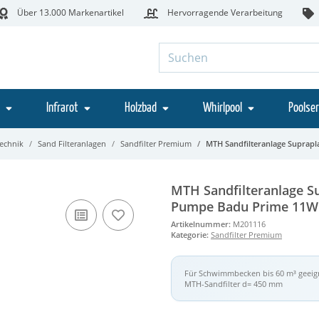
Über 13.000 Markenartikel
Hervorragende Verarbeitung
Infrarot
Holzbad
Whirlpool
Poolser
technik
Sand Filteranlagen
Sandfilter Premium
MTH Sandfilteranlage Suprap
MTH Sandfilteranlage S
Pumpe Badu Prime 11W
Artikelnummer:
M201116
Kategorie:
Sandfilter Premium
Für Schwimmbecken bis 60 m³ geeig
MTH-Sandfilter d= 450 mm