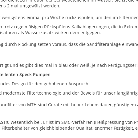
ens 2 mal umgewälzt werden.
r wenigstens einmal pro Woche rückzuspülen, um den im Filterm
rn trotz regelmäßigen Rückspülens Kalkablagerungen, die in Extrem
ilisatoren als Wasserzusatz wirken dem entgegen.
 durch Flockung setzen voraus, dass die Sandfilteranlage einwandf
tigt und es gibt dies mal in blau oder weiß, je nach Fertigungsseri
zellenten Speck Pumpen
sendes Design für den gehobenen Anspruch
 modernste Filtertechnologie und der Beweis für unser langjähri
nsandfilter von MTH sind Geräte mit hoher Lebensdauer, günstigem
AST® wesentlich bei. Er ist im SMC-Verfahren (Heißpressung von P
rt Filterbehälter von gleichbleibender Qualität, enormer Festigkeit,