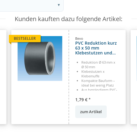
Kunden kauften dazu folgende Artikel:
BESTSELLER
Bevo
PVC Reduktion kurz
63 x 50 mm
Klebestutzen und
Klebemuffe
Reduktion Ø 63 mm x
Ø 50 mm
Klebestutzen x
Klebemuffe
Kompakte Bauform –
ideal bei wenig Platz
Aus beständigem PVC-
U gefertigt
1,79 €
*
zum Artikel