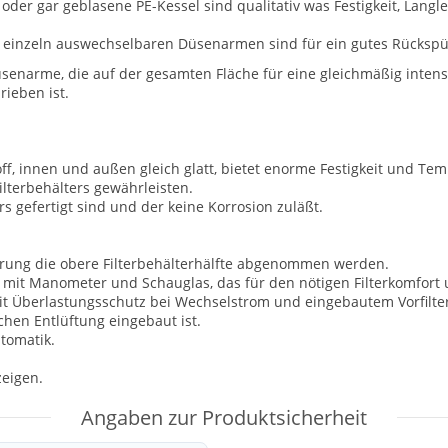
 oder gar geblasene PE-Kessel sind qualitativ was Festigkeit, Lang
einzeln auswechselbaren Düsenarmen sind für ein gutes Rückspül
narme, die auf der gesamten Fläche für eine gleichmäßig intensi
ieben ist.
ff, innen und außen gleich glatt, bietet enorme Festigkeit und Temp
ilterbehälters gewährleisten.
rs gefertigt sind und der keine Korrosion zuläßt.
rung die obere Filterbehälterhälfte abgenommen werden.
l mit Manometer und Schauglas, das für den nötigen Filterkomfort
Überlastungsschutz bei Wechselstrom und eingebautem Vorfilter
chen Entlüftung eingebaut ist.
utomatik.
zeigen.
Angaben zur Produktsicherheit