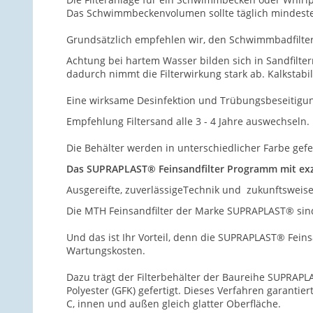
Das Schwimmbeckenvolumen sollte täglich mindest
Grundsätzlich empfehlen wir, den Schwimmbadfilte
Achtung bei hartem Wasser bilden sich in Sandfilte
dadurch nimmt die Filterwirkung stark ab. Kalkstab
Eine wirksame Desinfektion und Trübungsbeseitigung
Empfehlung Filtersand alle 3 - 4 Jahre auswechseln.
Die Behälter werden in unterschiedlicher Farbe gefer
Das SUPRAPLAST® Feinsandfilter Programm mit ex
Ausgereifte, zuverlässigeTechnik und zukunftswei
Die MTH Feinsandfilter der Marke SUPRAPLAST® sind
Und das ist Ihr Vorteil, denn die SUPRAPLAST® Fei
Wartungskosten.
Dazu trägt der Filterbehälter der Baureihe SUPRAPL
Polyester (GFK) gefertigt. Dieses Verfahren garantie
C, innen und außen gleich glatter Oberfläche.