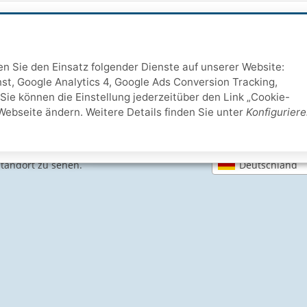
ten Sie den Einsatz folgender Dienste auf unserer Website:
st, Google Analytics 4, Google Ads Conversion Tracking,
Sie können die Einstellung jederzeitüber den Link „Cookie-
SICHERE ZAHLARTEN
Webseite ändern. Weitere Details finden Sie unter
Konfigurier
IHRE SICHERHEIT
Deutschland
Standort zu sehen.
PayPal Käuferschutz
SSL-verschlüsselt
Lager in St. Joh
e Informationen
Schwimmbadbau24-Basics
Dampfbad