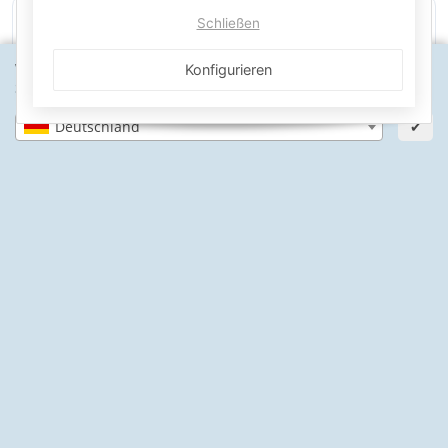
Schließen
PayPal Käuferschutz
SSL-verschlüsselt
Lager in St. Johann
Wähle dein Lieferland, um Preise und Artikel für deinen
Konfigurieren
Standort zu sehen.
Deutschland
✔
Informationen
Gesetzliche Informationen
Schwimmbadbau24-Basics
* Alle Preise inkl. gesetzlicher USt., zzgl.
Versand
© Schwimmbadbau24 GmbH
Powered by
JTL-Shop