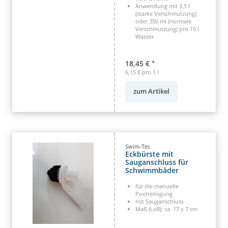
Anwendung mit 3,5 l
(starke Verschmutzung)
oder 350 ml (normale
Verschmutzung) pro 10 l
Wasser
18,45 €
*
6,15 € pro 1 l
zum Artikel
Swim-Tec
Eckbürste mit
Sauganschluss für
Schwimmbäder
für die manuelle
Poolreinigung
mit Sauganschluss
Maß (LxB): ca. 17 x 7 cm