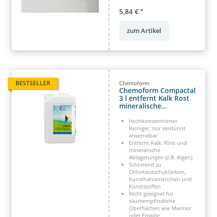
5,84 €
*
zum Artikel
BESTSELLER
Chemoform
Chemoform Compactal
3 l entfernt Kalk Rost
mineralische
Ablagerungen
Hochkonzentrierter
Reiniger, nur verdünnt
anwendbar
Entfernt Kalk, Rost und
mineralische
Ablagerungen (z.B. Algen)
Schonend zu
Chlorkautschukfarben,
Kunstharzanstrichen und
Kunststoffen
Nicht geeignet für
säureempfindliche
Oberflächen wie Marmor
oder Emaille