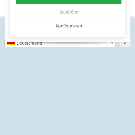
Schließen
PayPal Käuferschutz
SSL-verschlüsselt
Lager in St. Johann
Wähle dein Lieferland, um Preise und Artikel für deinen
Konfigurieren
Standort zu sehen.
Deutschland
✔
Informationen
Gesetzliche Informationen
Schwimmbadbau24-Basics
* Alle Preise inkl. gesetzlicher USt., zzgl.
Versand
© Schwimmbadbau24 GmbH
Powered by
JTL-Shop