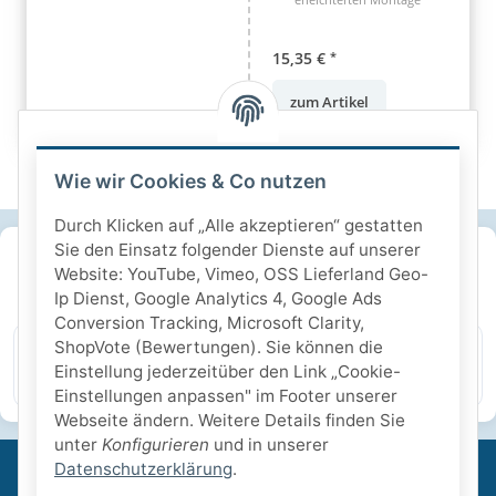
15,35 €
*
zum Artikel
Wie wir Cookies & Co nutzen
Durch Klicken auf „Alle akzeptieren“ gestatten
Sie den Einsatz folgender Dienste auf unserer
SICHERE ZAHLARTEN
Website: YouTube, Vimeo, OSS Lieferland Geo-
Ip Dienst, Google Analytics 4, Google Ads
IHRE SICHERHEIT
Conversion Tracking, Microsoft Clarity,
ShopVote (Bewertungen). Sie können die
Einstellung jederzeitüber den Link „Cookie-
PayPal Käuferschutz
SSL-verschlüsselt
Lager in St. Johann
Einstellungen anpassen" im Footer unserer
Webseite ändern. Weitere Details finden Sie
unter
Konfigurieren
und in unserer
Datenschutzerklärung
.