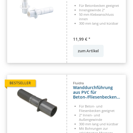
Betonbecken kürzbar
Für Betonbecken geeignet
Innengewinde 2"
50 mm Klebeanschluss
innen
300 mm lang und kürzbar
11,99 €
*
zum Artikel
BESTSELLER
Fluidra
Wanddurchführung
aus PVC für
Beton-/Fliesenbecken
2" IG x 2" AG 50 Klebe
300 mm
Für Beton- und
Fliesenbecken geeignet
2" Innen- und
Außengewinde
300 mm lang und kürzbar
Mit Bohrungen zur
erleichterten Montage