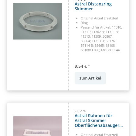
Astral Distanzring
Skimmer
Original Astral Ersatzteil
Ring
Passend für Artikel: 11310;
11311; 11302 B; 11311 B;
11313; 11309; 30867;
35664; 11313 B; 56176;
57114 B; 35665; 68108;
68108CL090; 68108CL144
9,54 €
*
zum Artikel
Fluidra
Astral Rahmen für
Astral Skimmer
Oberflächenabsauger
(HAN 4402010207)
Original Astral Ersatzteil