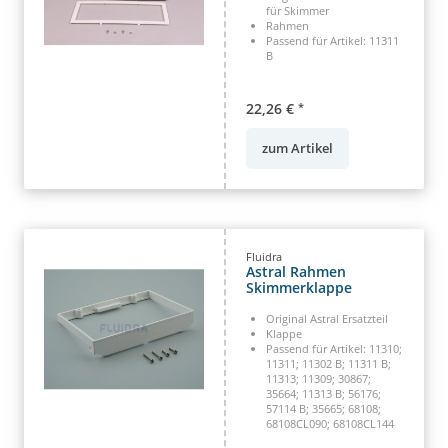
für Skimmer
Rahmen
Passend für Artikel: 11311
B
22,26 €
*
zum Artikel
Fluidra
Astral Rahmen
Skimmerklappe
Original Astral Ersatzteil
Klappe
Passend für Artikel: 11310;
11311; 11302 B; 11311 B;
11313; 11309; 30867;
35664; 11313 B; 56176;
57114 B; 35665; 68108;
68108CL090; 68108CL144