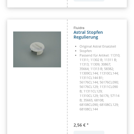
Fluidra
Astral Stopfen
Regulierung
Original Astral Ersatzteil
Stopfen
Passend für Artikel: 11310;
11311; 11302 B; 11311 B;
11313; 11309; 30867;
35664; 11313 B; 58382;
11309CL144; 11310CL144;
11311CL144 B1;
56176CL144; 56176CL090;
56176CL129; 11311CL090
B; 11311CL129;
11310CL129; 56176; 57114
B; 35665; 68108;
68108CL090; 68108CL129;
68108CL144
2,56 €
*