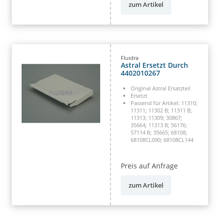
zum Artikel
Fluidra
Astral Ersetzt Durch
4402010267
Original Astral Ersatzteil
Ersetzt
Passend für Artikel: 11310;
11311; 11302 B; 11311 B;
11313; 11309; 30867;
35664; 11313 B; 56176;
57114 B; 35665; 68108;
68108CL090; 68108CL144
Preis auf Anfrage
zum Artikel