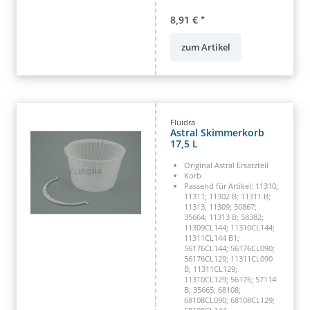
8,91 €
*
zum Artikel
Fluidra
Astral Skimmerkorb
17,5 L
Original Astral Ersatzteil
Korb
Passend für Artikel: 11310;
11311; 11302 B; 11311 B;
11313; 11309; 30867;
35664; 11313 B; 58382;
11309CL144; 11310CL144;
11311CL144 B1;
56176CL144; 56176CL090;
56176CL129; 11311CL090
B; 11311CL129;
11310CL129; 56176; 57114
B; 35665; 68108;
68108CL090; 68108CL129;