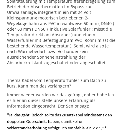
Solarsteuerung mit Temperaturdifferenzregelung zum
Betrieb der Absorbermatten im Bypass zur
Umwälzanlage, integriert in ein mit 24 Volt
Kleinspannung motorisch betriebenen 2-
Wegekugelhahn aus PVC in wahlweise 50 mm ( DN40 )
oder 63 mm ( DN50 ), inklusive Solarfühler ( misst die
Temperatur direkt am Absorber ) und einem
Wasserfühler mit Befestigung am PVC- Rohr ( misst die
bestehende Wassertemperatur ). Somit wird also je
nach Wärmebedarf, bzw. Vorhandensein
ausreichender Sonneneinstrahlung der
Absorberkreislauf zugeschaltet oder abgeschaltet.
Thema Kabel vom Temperaturfühler zum Dach zu
kurz. Kann man das verlängern?
Immer wieder werden wir das gefragt, daher habe ich
es hier an dieser Stelle unsere Erfahrung als
Information eingebracht. Der Senior sagt:
"Ja, das geht, j
edoch sollte das Zusatzkabel mindestens den
doppelten Querschnitt haben, damit keine
Widerstandserhöhung erfolgt. Ich empfehle ein 2 x 1,5²