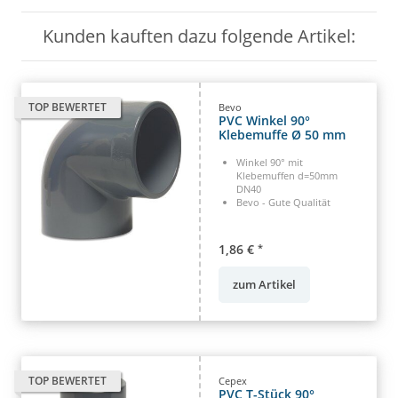
Kunden kauften dazu folgende Artikel:
TOP BEWERTET
Bevo
PVC Winkel 90°
Klebemuffe Ø 50 mm
Winkel 90° mit
Klebemuffen d=50mm
DN40
Bevo - Gute Qualität
1,86 €
*
zum Artikel
TOP BEWERTET
Cepex
PVC T-Stück 90°