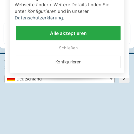
SICHERE ZAHLARTEN
Webseite ändern. Weitere Details finden Sie
unter
Konfigurieren
und in unserer
IHRE SICHERHEIT
Datenschutzerklärung
.
Alle akzeptieren
PayPal Käuferschutz
SSL-verschlüsselt
Lager in St. Johann
Schließen
Wähle dein Lieferland, um Preise und Artikel für deinen
Konfigurieren
Standort zu sehen.
Informationen
Deutschland
✔
Gesetzliche Informationen
Schwimmbadbau24-Basics