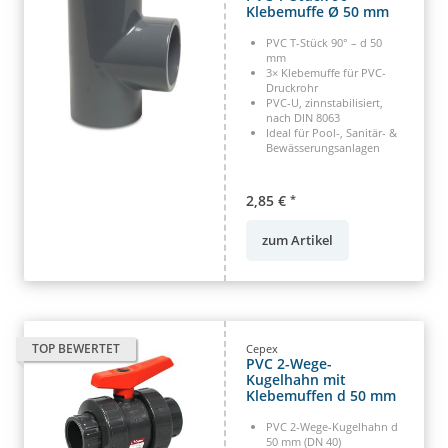
Klebemuffe Ø 50 mm
PVC T-Stück 90° – d 50
mm
3× Klebemuffe für PVC-
Druckrohr
PVC-U, zinnstabilisiert,
nach DIN 8063
Ideal für Pool-, Sanitär- &
Bewässerungsanlagen
2,85 €
*
zum Artikel
TOP BEWERTET
Cepex
PVC 2-Wege-
Kugelhahn mit
Klebemuffen d 50 mm
PVC 2-Wege-Kugelhahn d
50 mm (DN 40)