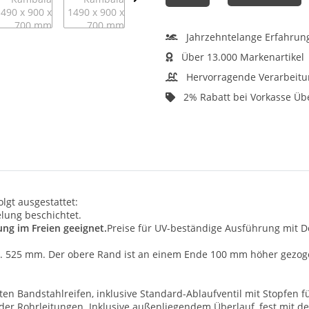
Jahrzehntelange Erfahrun
Über 13.000 Markenartikel
Hervorragende Verarbeitu
2% Rabatt bei Vorkasse Ü
lgt ausgestattet:
lung beschichtet.
ung im Freien geeignet.
Preise für UV-beständige Ausführung mit D
 525 mm. Der obere Rand ist an einem Ende 100 mm höher gezogen (
en Bandstahlreifen, inklusive Standard-Ablaufventil mit Stopfen
 der Rohrleitungen. Inklusive außenliegendem Überlauf, fest mit