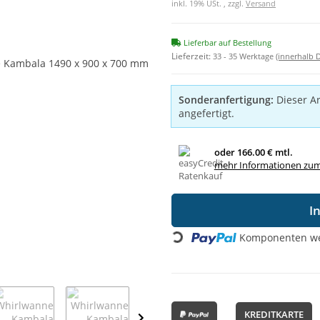
inkl. 19% USt. , zzgl.
Versand
Lieferbar auf Bestellung
Lieferzeit:
33 - 35 Werktage
(innerhalb 
Sonderanfertigung:
Dieser Ar
angefertigt.
oder
166.00 € mtl.
mehr Informationen zum
I
Komponenten wer
Loading...
KREDITKARTE