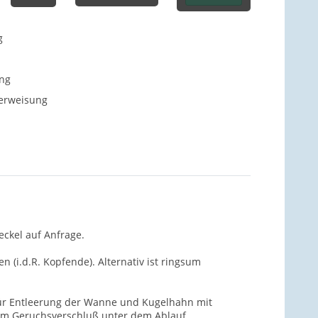
g
ng
berweisung
eckel auf Anfrage.
i.d.R. Kopfende). Alternativ ist ringsum
 für Entleerung der Wanne und Kugelhahn mit
 dem Geruchsverschluß unter dem Ablauf