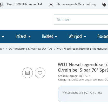
Über 13.000 Markenartikel
Hervorragende Verarbeitung
Infrarot
Holzbad
Whirlpool
Poolser
chen
Duftdosierung & Wellness DUFTOS
WDT Nieselregendüse für Erlebnisdusche
WDT Nieselregendüse fü
6l/min bei 5 bar 70° Sp
Artikelnummer:
18J13527
Kategorie:
Duftdosierung & Wellness D
Nieselregendüse 1/2"i Anschluss