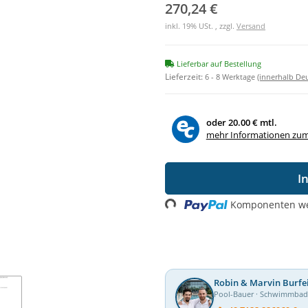
270,24 €
inkl. 19% USt. , zzgl.
Versand
Lieferbar auf Bestellung
Lieferzeit:
6 - 8 Werktage
(innerhalb De
oder
20.00 € mtl.
mehr Informationen zum
I
Loading...
Komponenten wer
Robin & Marvin Burfe
Pool-Bauer · Schwimmba