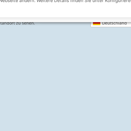
Webseite ändern. Weitere Details finden Sie unter
Konfigurier
Deutschland
Standort zu sehen.
SICHERE ZAHLARTEN
IHRE SICHERHEIT
PayPal Käuferschutz
SSL-verschlüsselt
Lager in St. Joh
e Informationen
Schwimmbadbau24-Basics
Dampfbad
errufen
Filteranlagen
ndeninformationen
Holzbadewanne