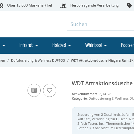
Über 13.000 Markenartikel
Hervorragende Verarbeitung
Infrarot
Holzbad
Whirlpool
Poolser
chen
Duftdosierung & Wellness DUFTOS
WDT Attraktionsdusche Niagara-Rain 2K
WDT Attraktionsdusche 
Artikelnummer:
18J14128
Kategorie:
Duftdosierung & Wellness D
Steuerung von 2 Duschkreisläufen: 
kalt 1/2", Verrohrung zur Dusche 1/2
3-fach Taster, incl. Thermomischer 1
Betrieb > 3 bar nicht im Lieferumpf