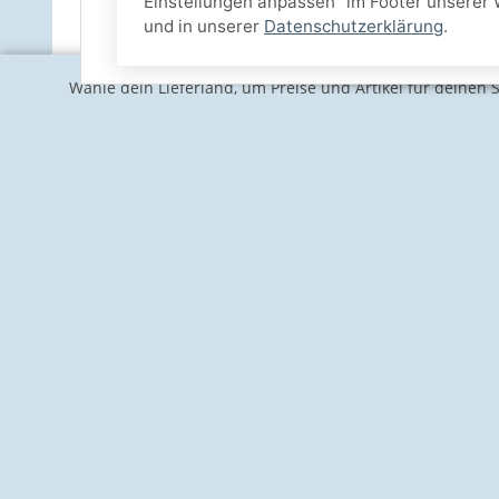
Einstellungen anpassen" im Footer unserer 
und in unserer
Datenschutzerklärung
.
Wähle dein Lieferland, um Preise und Artikel für deinen 
Informationen
Gesetzlich
Kontakt
Impressum
Über uns
Vertrag wid
Karriere
AGB und Ku