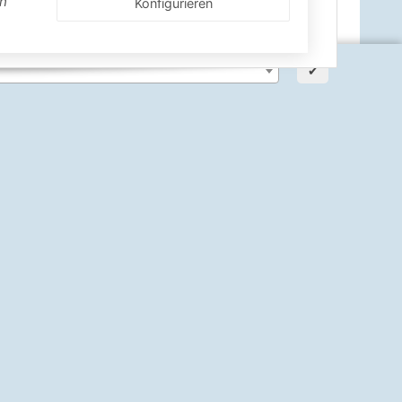
en
Konfigurieren
✔
ann