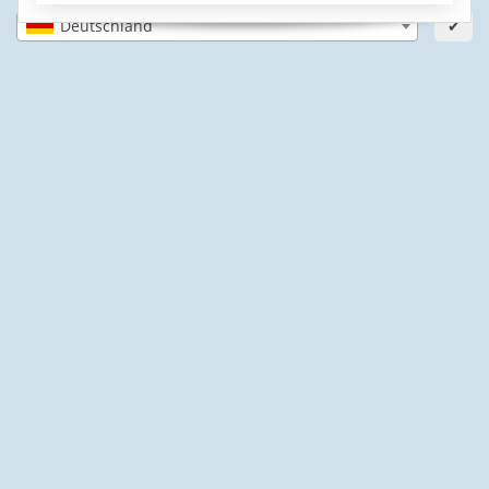
Deutschland
✔
PayPal Käuferschutz
SSL-verschlüsselt
Lager in St. Johann
Informationen
Gesetzliche Informationen
Schwimmbadbau24-Basics
* Alle Preise inkl. gesetzlicher USt., zzgl.
Versand
© Schwimmbadbau24 GmbH
Powered by
JTL-Shop