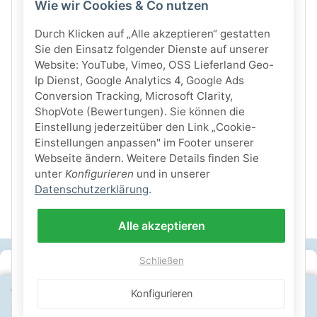
Wie wir Cookies & Co nutzen
Durch Klicken auf „Alle akzeptieren“ gestatten
Sie den Einsatz folgender Dienste auf unserer
Website: YouTube, Vimeo, OSS Lieferland Geo-
Ip Dienst, Google Analytics 4, Google Ads
Conversion Tracking, Microsoft Clarity,
ShopVote (Bewertungen). Sie können die
Einstellung jederzeitüber den Link „Cookie-
Einstellungen anpassen" im Footer unserer
Webseite ändern. Weitere Details finden Sie
unter
Konfigurieren
und in unserer
Datenschutzerklärung
.
Alle akzeptieren
Schließen
SICHERE ZAHLARTEN
Wähle dein Lieferland, um Preise und Artikel für deinen
Konfigurieren
IHRE SICHERHEIT
Standort zu sehen.