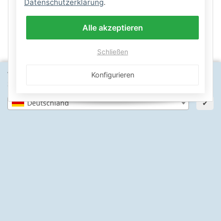
Datenschutzerklärung
.
Alle akzeptieren
Schließen
Wähle dein Lieferland, um Preise und Artikel für deinen
Konfigurieren
Standort zu sehen.
SICHERE ZAHLARTEN
Deutschland
✔
IHRE SICHERHEIT
PayPal Käuferschutz
SSL-verschlüsselt
Lager in St. Johann
Informationen