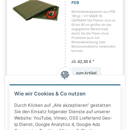
PEB
Winterabdeckplanen aus PEB
180 gr. / m² MADE IN
GERMANY Die Planen sind ca.
60 bis 80 cm größer als das
angegebene Beckenmaß,
damit Sie die Plane ohne
Probleme auch bei
Winterabsenkung oder
Beckenrandsteine verwenden
können.
ab
42,30 €
*
zum Artikel
Wie wir Cookies & Co nutzen
Durch Klicken auf „Alle akzeptieren“ gestatten
Sie den Einsatz folgender Dienste auf unserer
Website: YouTube, Vimeo, OSS Lieferland Geo-
Ip Dienst, Google Analytics 4, Google Ads