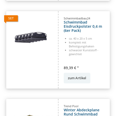
SET
Schwimmbadbau24
Schwimmbad
Eisdruckpolster 0,4 m
(6er Pack)
ca. 40 x 20 x 5 cm
komplett mit
Befestigungshaken
schwarzer Kunststoff -
gewichtet
89,39 €
*
zum Artikel
Trend Pool
Winter Abdeckplane
Rund Schwimmbad