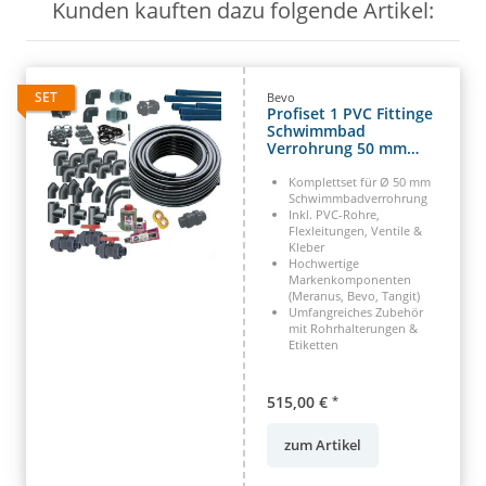
Kunden kauften dazu folgende Artikel:
SET
Bevo
Profiset 1 PVC Fittinge
Schwimmbad
Verrohrung 50 mm
Fittingset
Komplettset für Ø 50 mm
Schwimmbadverrohrung
Inkl. PVC-Rohre,
Flexleitungen, Ventile &
Kleber
Hochwertige
Markenkomponenten
(Meranus, Bevo, Tangit)
Umfangreiches Zubehör
mit Rohrhalterungen &
Etiketten
515,00 €
*
zum Artikel