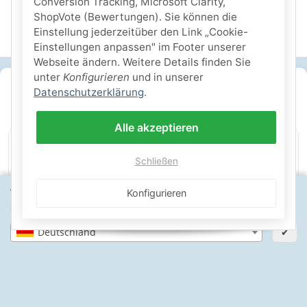
Conversion Tracking, Microsoft Clarity,
ShopVote (Bewertungen). Sie können die
Einstellung jederzeitüber den Link „Cookie-
Einstellungen anpassen" im Footer unserer
Webseite ändern. Weitere Details finden Sie
unter
Konfigurieren
und in unserer
SICHERE ZAHLARTEN
Datenschutzerklärung
.
IHRE SICHERHEIT
Alle akzeptieren
Schließen
PayPal Käuferschutz
SSL-verschlüsselt
Lager in St. Johann
Wähle dein Lieferland, um Preise und Artikel für deinen
Konfigurieren
Standort zu sehen.
Deutschland
✔
Informationen
Gesetzliche Informationen