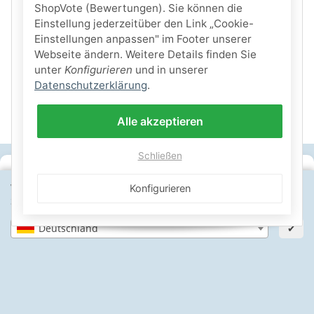
ShopVote (Bewertungen). Sie können die
Einstellung jederzeitüber den Link „Cookie-
Einstellungen anpassen" im Footer unserer
Webseite ändern. Weitere Details finden Sie
unter
Konfigurieren
und in unserer
Datenschutzerklärung
.
Alle akzeptieren
Schließen
SICHERE ZAHLARTEN
Wähle dein Lieferland, um Preise und Artikel für deinen
Konfigurieren
Standort zu sehen.
IHRE SICHERHEIT
Deutschland
✔
PayPal Käuferschutz
SSL-verschlüsselt
Lager in St. Johann