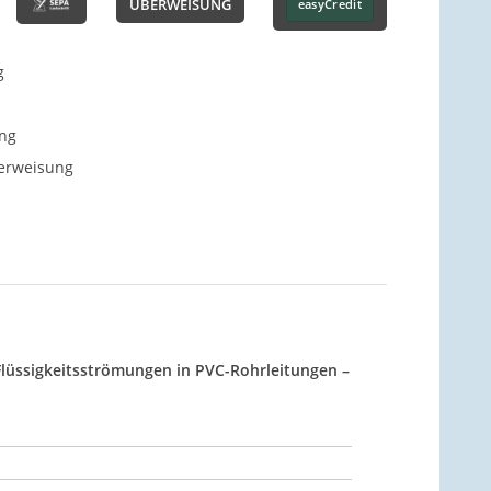
ÜBERWEISUNG
easyCredit
g
ng
berweisung
 Flüssigkeitsströmungen in PVC-Rohrleitungen –