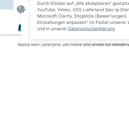
Durch Klicken auf „Alle akzeptieren“ gestat
YouTube, Vimeo, OSS Lieferland Geo-Ip Dien
Microsoft Clarity, ShopVote (Bewertungen). 
Einstellungen anpassen" im Footer unserer 
und in unserer
Datenschutzerklärung
.
Wähle dein Lieferland, um Preise und Artikel für deinen 
Informationen
Gesetzlich
Kontakt
Impressum
Über uns
Vertrag wid
Karriere
AGB und Ku
Sitemap
Widerrufsbe
Widerrufsfo
Download
Datenschut
Presse