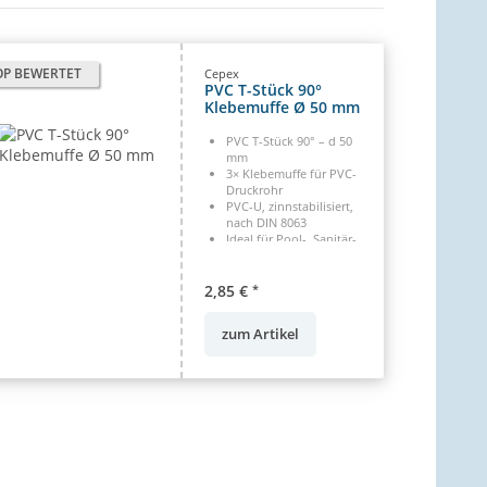
OP BEWERTET
Cepex
PVC T-Stück 90°
Klebemuffe Ø 50 mm
PVC T-Stück 90° – d 50
mm
3× Klebemuffe für PVC-
Druckrohr
PVC-U, zinnstabilisiert,
nach DIN 8063
Ideal für Pool-, Sanitär-
&
Bewässerungsanlagen
2,85 €
*
zum Artikel