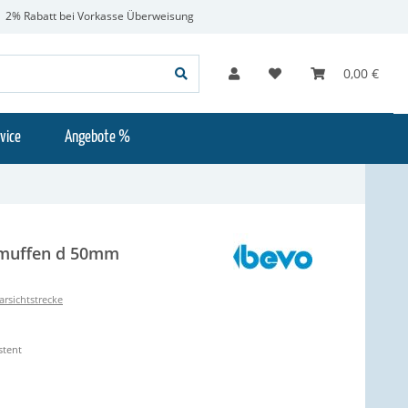
2% Rabatt bei Vorkasse Überweisung
0,00 €
vice
Angebote %
emuffen d 50mm
arsichtstrecke
stent