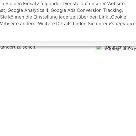
ten Sie den Einsatz folgender Dienste auf unserer Website:
st, Google Analytics 4, Google Ads Conversion Tracking,
Sie können die Einstellung jederzeitüber den Link „Cookie-
Webseite ändern. Weitere Details finden Sie unter
Konfigurier
Deutschland
Standort zu sehen.
e Informationen
Schwimmbadbau24-Basics
Dampfbad
errufen
Filteranlagen
ndeninformationen
Holzbadewanne
lehrung / Muster-
Poolheizung
rmular
Ratgeber: Ihren eigenen Pool baue
z