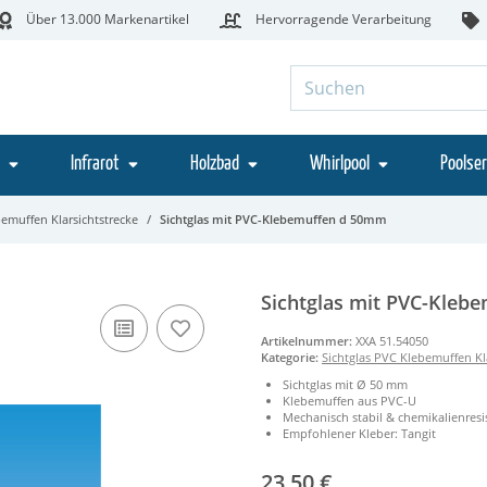
Über 13.000 Markenartikel
Hervorragende Verarbeitung
Infrarot
Holzbad
Whirlpool
Poolser
bemuffen Klarsichtstrecke
Sichtglas mit PVC-Klebemuffen d 50mm
Sichtglas mit PVC-Kleb
Artikelnummer:
XXA 51.54050
Kategorie:
Sichtglas PVC Klebemuffen Kl
Sichtglas mit Ø 50 mm
Klebemuffen aus PVC-U
Mechanisch stabil & chemikalienresi
Empfohlener Kleber: Tangit
23,50 €