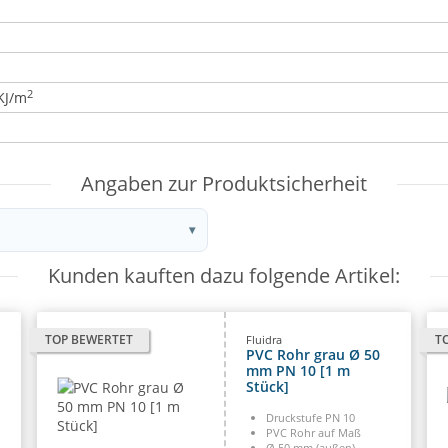
2
KJ/m
Angaben zur Produktsicherheit
Kunden kauften dazu folgende Artikel:
TOP BEWERTET
T
Fluidra
PVC Rohr grau Ø 50
mm PN 10 [1 m
Stück]
Druckstufe PN 10
PVC Rohr auf Maß
Ø 50 mm (außen)