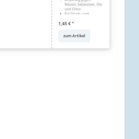
Wasser, Salzwasser, Öle
und Chlor
Für Druck- und
Saugleitungen
1,45 €
verwendbar
*
zum Artikel