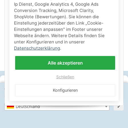
Ip Dienst, Google Analytics 4, Google Ads
Conversion Tracking, Microsoft Clarity,
ShopVote (Bewertungen). Sie können die
Einstellung jederzeitüber den Link „Cookie-
Einstellungen anpassen" im Footer unserer
Webseite ändern. Weitere Details finden Sie
unter
Konfigurieren
und in unserer
Datenschutzerklärung
.
Alle akzeptieren
Schließen
SICHERE ZAHLARTEN
Wähle dein Lieferland, um Preise und Artikel für deinen
Konfigurieren
Standort zu sehen.
IHRE SICHERHEIT
Deutschland
✔
PayPal Käuferschutz
SSL-verschlüsselt
Lager in St. Johann