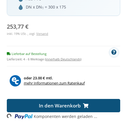
DN x DN
= 300 x 175
1
253,77 €
inkl. 19% USt. , zzgl.
Versand
Lieferbar auf Bestellung
Lieferzeit:
4 - 6 Werktage
(innerhalb Deutschlands)
oder
23.00 € mtl.
mehr Informationen zum Ratenkauf
In den Warenkorb
ing...
Komponenten werden geladen ...