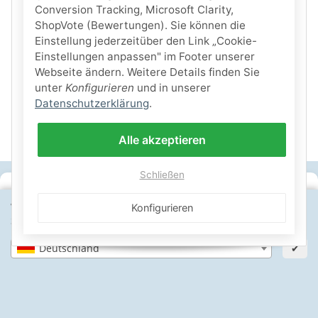
Conversion Tracking, Microsoft Clarity,
ShopVote (Bewertungen). Sie können die
Einstellung jederzeitüber den Link „Cookie-
Einstellungen anpassen" im Footer unserer
Webseite ändern. Weitere Details finden Sie
unter
Konfigurieren
und in unserer
Datenschutzerklärung
.
Alle akzeptieren
Schließen
SICHERE ZAHLARTEN
Wähle dein Lieferland, um Preise und Artikel für deinen
Konfigurieren
Standort zu sehen.
IHRE SICHERHEIT
Deutschland
✔
PayPal Käuferschutz
SSL-verschlüsselt
Lager in St. Johann