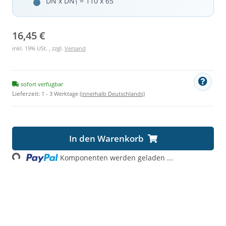
DN x DN
= 110 x 65
1
16,45 €
inkl. 19% USt. , zzgl.
Versand
sofort verfügbar
Lieferzeit:
1 - 3 Werktage
(innerhalb Deutschlands)
ading...
In den Warenkorb
Komponenten werden geladen ...