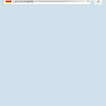
IHRE SICHERHEIT
Deutschland
✔
PayPal Käuferschutz
SSL-verschlüsselt
Lager in St. Johann
Informationen
Gesetzliche Informationen
Schwimmbadbau24-Basics
* Alle Preise inkl. gesetzlicher USt., zzgl.
Versand