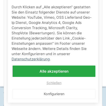
Durch Klicken auf „Alle akzeptieren“ gestatten
Sie den Einsatz folgender Dienste auf unserer
Website: YouTube, Vimeo, OSS Lieferland Geo-
Ip Dienst, Google Analytics 4, Google Ads
Conversion Tracking, Microsoft Clarity,
ShopVote (Bewertungen). Sie können die
Einstellung jederzeitüber den Link „Cookie-
Einstellungen anpassen" im Footer unserer
Webseite ändern. Weitere Details finden Sie
unter
Konfigurieren
und in unserer
Datenschutzerklärung
.
Alle akzeptieren
Schließen
Wähle dein Lieferland, um Preise und Artikel für deinen
Konfigurieren
SICHERE ZAHLARTEN
Standort zu sehen.