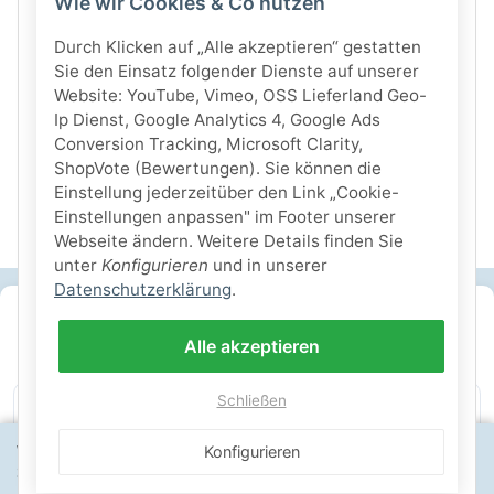
Wie wir Cookies & Co nutzen
Durch Klicken auf „Alle akzeptieren“ gestatten
Sie den Einsatz folgender Dienste auf unserer
Website: YouTube, Vimeo, OSS Lieferland Geo-
Ip Dienst, Google Analytics 4, Google Ads
Conversion Tracking, Microsoft Clarity,
ShopVote (Bewertungen). Sie können die
Einstellung jederzeitüber den Link „Cookie-
Einstellungen anpassen" im Footer unserer
Webseite ändern. Weitere Details finden Sie
unter
Konfigurieren
und in unserer
Datenschutzerklärung
.
SICHERE ZAHLARTEN
Alle akzeptieren
IHRE SICHERHEIT
Schließen
PayPal Käuferschutz
SSL-verschlüsselt
Lager in St. Johann
Wähle dein Lieferland, um Preise und Artikel für deinen
Konfigurieren
Standort zu sehen.