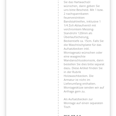
Sie das Hartwachsöl
wünschen, dann geben Sie
uns bitte Bescheid. Mit 1 bzw.
2 nachspannbaren
feuerverzinkten
Bandstahlreifen, inklusive 1
1/4 Zoll-Ablaufventil mit
verchromtem Messing-
Standrohr 120mm als
Überlaufsicherung,
Beckentiefe ca. 15cm. Falls Sie
die Waschtischplatte für das
Aufsatzbecken inkl.
Montagesatz wünschen oder
eine waagrechte
Wandanschlusskonsole, dann
bestellen Sie dies bitte separat
dazu. Diese Artikel finden Sie
in der Rubrik
Holzwaschbecken. Die
Armatur ist nicht im
Lieferumfang enthalten.
Montageskizze senden wir auf
Anfrage gern zu.
Als Aufsatzbecken zur
Montage auf einen separaten
Tisch
*