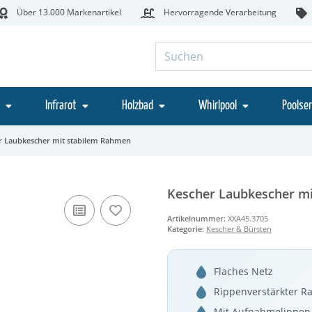
Über 13.000 Markenartikel
Hervorragende Verarbeitung
Infrarot
Holzbad
Whirlpool
Poolser
r Laubkescher mit stabilem Rahmen
Kescher Laubkescher m
Artikelnummer:
XXA45.3705
Kategorie:
Kescher & Bürsten
Flaches Netz
Rippenverstärkter 
Mit Aufnahmelippen