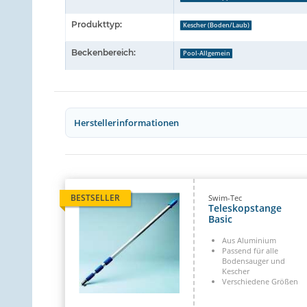
Produkttyp:
Kescher (Boden/Laub)
Beckenbereich:
Pool-Allgemein
Herstellerinformationen
BESTSELLER
Swim-Tec
Teleskopstange
Basic
Aus Aluminium
Passend für alle
Bodensauger und
Kescher
Verschiedene Größen