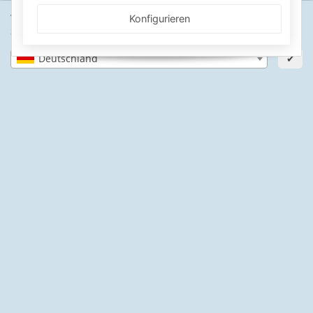
SICHERE ZAHLARTEN
Wähle dein Lieferland, um Preise und Artikel für deinen
Konfigurieren
Standort zu sehen.
IHRE SICHERHEIT
Deutschland
✔
PayPal Käuferschutz
SSL-verschlüsselt
Lager in St. Johann
Informationen
Gesetzliche Informationen
Schwimmbadbau24-Basics