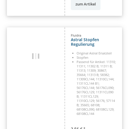
zum Artikel
Fluidra
Astral Stopfen
Regulierung
Original Astral Ersatzteil
Stopfen
Passend für Artikel: 11310;
11311; 11302 B; 11311 B;
11313; 11309; 30867;
35664; 11313 B; 58382;
11309CL144; 11310CL144;
11311CL144 B1;
56176CL144; 56176CL090;
56176CL129; 11311CL090
B; 11311CL129;
11310CL129; 56176; 57114
B; 35665; 68108;
68108CL090; 68108CL129;
68108CL144
2,56 €
*