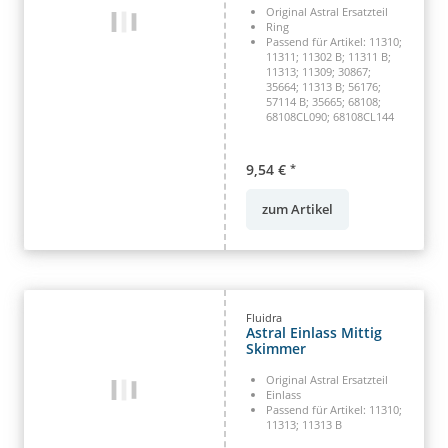
Original Astral Ersatzteil
Ring
Passend für Artikel: 11310;
11311; 11302 B; 11311 B;
11313; 11309; 30867;
35664; 11313 B; 56176;
57114 B; 35665; 68108;
68108CL090; 68108CL144
9,54 €
*
zum Artikel
Fluidra
Astral Einlass Mittig
Skimmer
Original Astral Ersatzteil
Einlass
Passend für Artikel: 11310;
11313; 11313 B