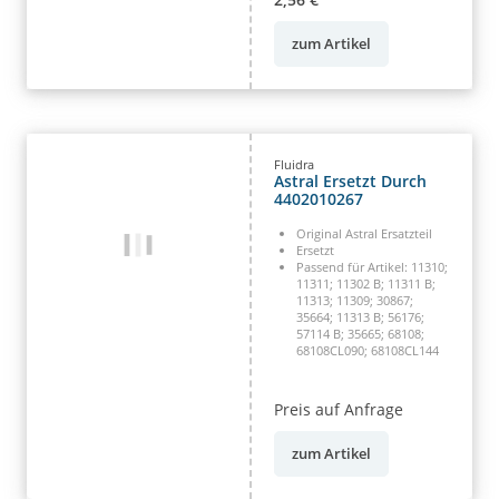
zum Artikel
Fluidra
Astral Ersetzt Durch
4402010267
Original Astral Ersatzteil
Ersetzt
Passend für Artikel: 11310;
11311; 11302 B; 11311 B;
11313; 11309; 30867;
35664; 11313 B; 56176;
57114 B; 35665; 68108;
68108CL090; 68108CL144
Preis auf Anfrage
zum Artikel