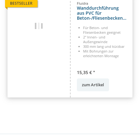
BESTSELLER
Fluidra
Wanddurchführung
aus PVC für
Beton-/Fliesenbecken
2" IG x 2" AG 50 Klebe
300 mm
Für Beton- und
Fliesenbecken geeignet
2" Innen- und
Außengewinde
300 mm lang und kürzbar
Mit Bohrungen zur
erleichterten Montage
15,35 €
*
zum Artikel