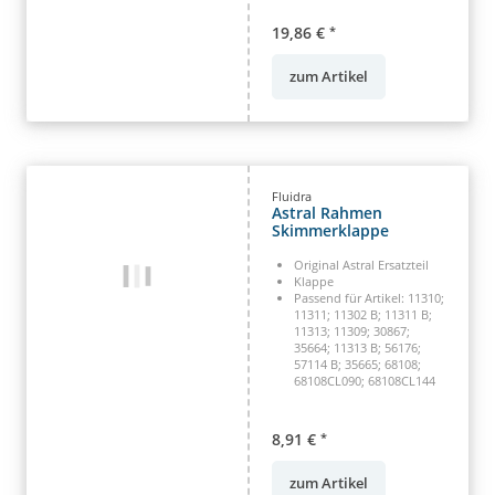
19,86 €
*
zum Artikel
Fluidra
Astral Rahmen
Skimmerklappe
Original Astral Ersatzteil
Klappe
Passend für Artikel: 11310;
11311; 11302 B; 11311 B;
11313; 11309; 30867;
35664; 11313 B; 56176;
57114 B; 35665; 68108;
68108CL090; 68108CL144
8,91 €
*
zum Artikel