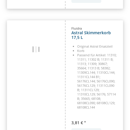
Fluidra
Astral Skimmerkorb
17,5 L
Original Astral Ersatzteil
Korb
Passend für Artikel: 11310;
11311; 11302 B; 11311 B;
11313; 11309; 30867;
35664; 11313 B; 58382;
11309CL144; 11310CL144;
11311CL144 B1;
56176CL144; 56176CL090;
56176CL129; 11311CL090
B; 11311CL129;
11310CL129; 56176; 57114
B; 35665; 68108;
68108CL090; 68108CL129;
68108CL144
3,81 €
*