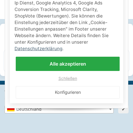
Ip Dienst, Google Analytics 4, Google Ads
Conversion Tracking, Microsoft Clarity,
ShopVote (Bewertungen). Sie können die
Einstellung jederzeitüber den Link „Cookie-
Einstellungen anpassen" im Footer unserer
SICHERE ZAHLARTEN
Webseite ändern. Weitere Details finden Sie
unter
Konfigurieren
und in unserer
IHRE SICHERHEIT
Datenschutzerklärung
.
Alle akzeptieren
PayPal Käuferschutz
SSL-verschlüsselt
Lager in St. Johann
Schließen
Wähle dein Lieferland, um Preise und Artikel für deinen
Konfigurieren
Standort zu sehen.
Informationen
Deutschland
✔
Gesetzliche Informationen