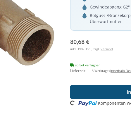
Gewindeabgang G2" 
Rotguss-/Bronzekörpe
Überwurfmutter
80,68 €
inkl. 19% USt. , zzgl.
Versand
sofort verfügbar
Lieferzeit:
1 - 3 Werktage
(innerhalb De
I
Komponenten wer
Loading...