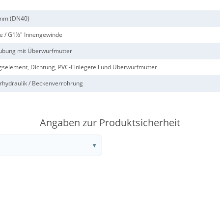
 mm (DN40)
e / G1½" Innengewinde
ubung mit Überwurfmutter
selement, Dichtung, PVC-Einlegeteil und Überwurfmutter
ydraulik / Beckenverrohrung
Angaben zur Produktsicherheit