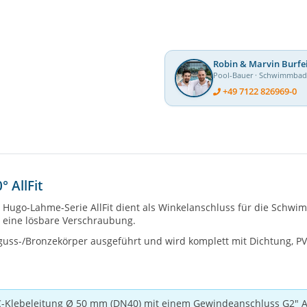
Robin & Marvin Burfe
Pool-Bauer · Schwimmba
+49 7122 826969-0
 AllFit
Hugo-Lahme-Serie AllFit dient als Winkelanschluss für die Schwi
 eine lösbare Verschraubung.
guss-/Bronzekörper ausgeführt und wird komplett mit Dichtung, P
C-Klebeleitung Ø 50 mm (DN40) mit einem Gewindeanschluss G2"