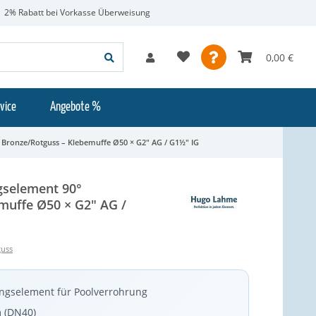
2% Rabatt bei Vorkasse Überweisung
0,00 €
vice
Angebote %
° Bronze/Rotguss – Klebemuffe Ø50 × G2" AG / G1½" IG
gselement 90°
muffe Ø50 × G2" AG /
guss
ngselement für Poolverrohrung
 (DN40)