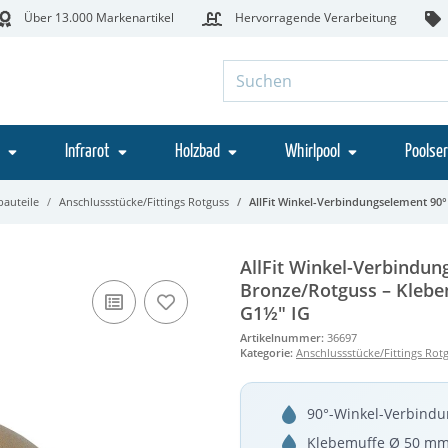
Über 13.000 Markenartikel
Hervorragende Verarbeitung
Infrarot
Holzbad
Whirlpool
Poolser
bauteile
Anschlussstücke/Fittings Rotguss
AllFit Winkel-Verbindungselement 90
AllFit Winkel-Verbindun
Bronze/Rotguss – Klebe
G1½" IG
Artikelnummer:
36697
Kategorie:
Anschlussstücke/Fittings Rot
90°-Winkel-Verbindu
Klebemuffe Ø 50 mm