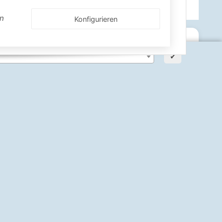
en
Konfigurieren
✔
ann