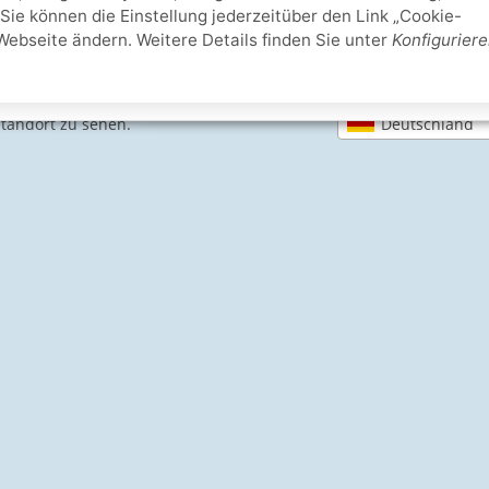
Sie können die Einstellung jederzeitüber den Link „Cookie-
Webseite ändern. Weitere Details finden Sie unter
Konfigurier
SICHERE ZAHLARTEN
Deutschland
Standort zu sehen.
IHRE SICHERHEIT
PayPal Käuferschutz
SSL-verschlüsselt
Lager in St. Joh
e Informationen
Schwimmbadbau24-Basics
Dampfbad
errufen
Filteranlagen
ndeninformationen
Holzbadewanne