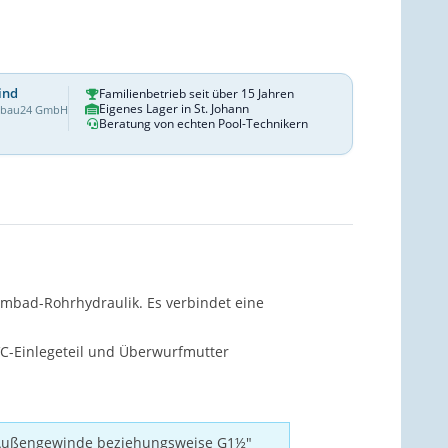
ind
Familienbetrieb seit über 15 Jahren
Eigenes Lager in St. Johann
dbau24 GmbH
Beratung von echten Pool-Technikern
mmbad-Rohrhydraulik. Es verbindet eine
VC-Einlegeteil und Überwurfmutter
 Außengewinde beziehungsweise G1½"