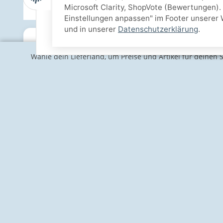
Microsoft Clarity, ShopVote (Bewertungen). 
Einstellungen anpassen" im Footer unserer 
und in unserer
Datenschutzerklärung
.
Wähle dein Lieferland, um Preise und Artikel für deinen 
Informationen
Gesetzlich
Kontakt
Impressum
Über uns
Vertrag wid
Karriere
AGB und Ku