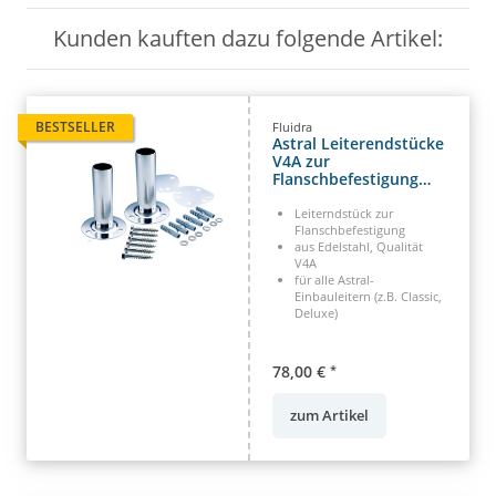
Kunden kauften dazu folgende Artikel:
BESTSELLER
Fluidra
Astral Leiterendstücke
V4A zur
Flanschbefestigung
Einbauleiter 43 mm
Flanschfüsse
Leiterndstück zur
Flanschbefestigung
aus Edelstahl, Qualität
V4A
für alle Astral-
Einbauleitern (z.B. Classic,
Deluxe)
78,00 €
*
zum Artikel