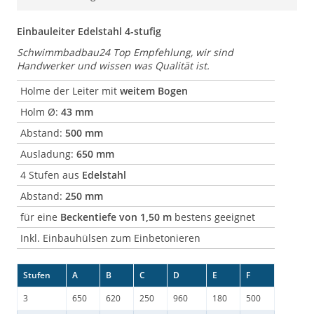
Einbauleiter Edelstahl 4-stufig
Schwimmbadbau24 Top Empfehlung, wir sind
Handwerker und wissen was Qualität ist.
Holme der Leiter mit
weitem Bogen
Holm Ø:
43 mm
Abstand:
500 mm
Ausladung:
650 mm
4 Stufen aus
Edelstahl
Abstand:
250 mm
für eine
Beckentiefe von 1,50 m
bestens geeignet
Inkl. Einbauhülsen zum Einbetonieren
Stufen
A
B
C
D
E
F
3
650
620
250
960
180
500