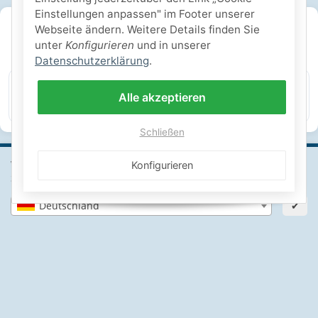
Einstellungen anpassen" im Footer unserer
SICHERE ZAHLARTEN
Webseite ändern. Weitere Details finden Sie
unter
Konfigurieren
und in unserer
IHRE SICHERHEIT
Datenschutzerklärung
.
Alle akzeptieren
PayPal Käuferschutz
SSL-verschlüsselt
Lager in St. Johann
Schließen
Wähle dein Lieferland, um Preise und Artikel für deinen
Konfigurieren
Standort zu sehen.
Informationen
Deutschland
✔
Gesetzliche Informationen
Schwimmbadbau24-Basics