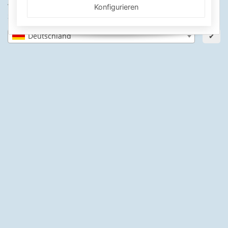
Wähle dein Lieferland, um Preise und Artikel für deinen
SICHERE ZAHLARTEN
Konfigurieren
Standort zu sehen.
IHRE SICHERHEIT
Deutschland
✔
PayPal Käuferschutz
SSL-verschlüsselt
Lager in St. Johann
Informationen
Gesetzliche Informationen
Schwimmbadbau24-Basics